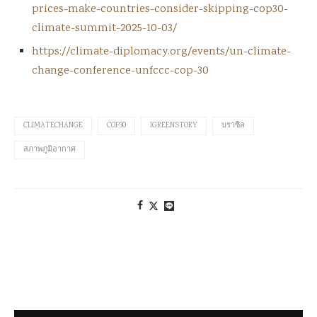
prices-make-countries-consider-skipping-cop30-
climate-summit-2025-10-03/
https://climate-diplomacy.org/events/un-climate-
change-conference-unfccc-cop-30
CLIMATECHANGE
COP30
IGREENSTORY
บราซิล
สภาพภูมิอากาศ