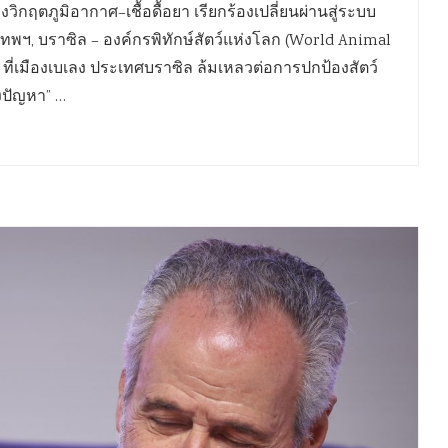
ิกฤตภูมิอากาศ–เชื้อดื้อยา เรียกร้องเปลี่ยนผ่านสู่ระบบ
งเทพฯ, บราซิล – องค์กรพิทักษ์สัตว์แห่งโลก (World Animal
ที่เมืองเบเลง ประเทศบราซิล ล้มเหลวต่อการปกป้องสัตว์
งปัญหา” …