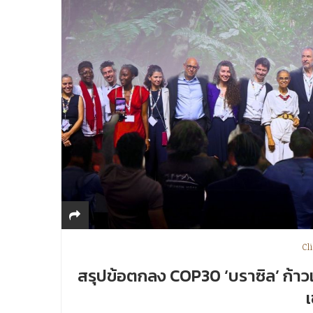
Cl
สรุปข้อตกลง COP30 ‘บราซิล’ ก้าวเ