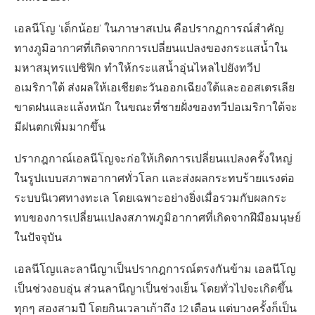
เอลนีโญ
‘
เด็กน้อย
’
ในภาษาสเปน คือปรากฏการณ์สำคัญ
ทางภูมิอากาศที่เกิดจากการเปลี่ยนแปลงของกระแสน้ำใน
มหาสมุทรแปซิฟิก
ทำให้กระแสน้ำอุ่นไหลไปยังทวีป
อเมริกาใต้ ส่งผลให้เอเชียตะวันออกเฉียงใต้และออสเตรเลีย
ขาดฝนและแล้งหนัก ในขณะที่ชายฝั่งของทวีปอเมริกาใต้จะ
มีฝนตกเพิ่มมากขึ้น
ปรากฎกาณ์เอลนีโญจะก่อให้เกิดการเปลี่ยนแปลงครั้งใหญ่
ในรูปแบบสภาพอากาศทั่วโลก และส่งผลกระทบร้ายแรงต่อ
ระบบนิเวศทางทะเล โดยเฉพาะอย่างยิ่งเมื่อรวมกับผลกระ
ทบของการเปลี่ยนแปลงสภาพภูมิอากาศที่เกิดจากฝีมือมนุษย์
ในปัจจุบัน
เอลนีโญและลานีญาเป็นปรากฎการณ์ตรงกันข้าม
เอลนีโญ
เป็นช่วงอบอุ่น ส่วนลานีญาเป็นช่วงเย็น โดยทั่วไปจะเกิดขึ้น
ทุกๆ สองสามปี โดยกินเวลาเก้าถึง 12 เดือน แต่บางครั้งก็เป็น