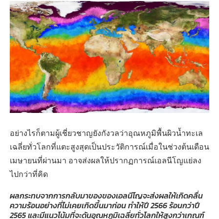
อย่างไรก็ตามผู้เชี่ยวชาญยังกังวลว่าอุณหภูมิพื้นผิวน้ำทะเล
เฉลี่ยทั่วโลกที่แตะสูงสุดเป็นประวัติการณ์เมื่อในช่วงต้นเดือน
เมษายนที่ผ่านมา อาจส่งผลให้ปรากฏการณ์เอลนีโญแย่ลง
ไปกว่าที่คิด
ผลกระทบจากการกลับมาของของเอลนีโญจะส่งผลให้เกิดคลื่น
ความร้อนอย่างที่ไม่เคยเกิดขึ้นมาก่อน ทำให้ปี 2566 ร้อนกว่าปี
2565 และมีแนวโน้มที่จะดันอุณหภูมิเฉลี่ยทั่วโลกให้สูงกว่าเกณฑ์