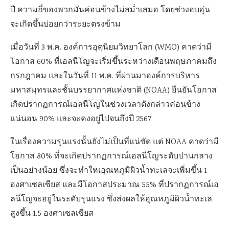
ปี ความถี่ของพวกมันค่อนข้างไม่สม่ำเสมอ โดยช่วงอบอุ่น
จะเกิดขึ้นบ่อยกว่าระยะตรงข้าม
เมื่อวันที่
3
พ.ค. องค์การอุตุนิยมวิทยาโลก (
WMO)
คาดว่ามี
โอกาส
60%
ที่เอลนีโญจะเริ่มขึ้นระหว่างเดือนพฤษภาคมถึง
กรกฎาคม และในวันที่ 11 พ.ค. ที่ผ่านมาองค์การบริหาร
มหาสมุทรและชั้นบรรยากาศแห่งชาติ (
NOAA)
ยืนยันโอกาส
เกิดปรากฏการณ์เอลนีโญในช่วงเวลาดังกล่าวค่อนข้าง
แน่นอน 90% และจะคงอยู่ไปจนถึงปี 2567
ในเรื่องความรุนแรงนั้นยังไม่เป็นที่แน่ชัด แต่
NOAA
คาดว่ามี
โอกาส
80%
ที่จะเกิดปรากฏการณ์เอลนีโญระดับปานกลาง
เป็นอย่างน้อย ซึ่งจะทำใหเอุณหภูมิผิวน้ำทะเลจะเพิ่มขึ้น
1
องศาเซลเซียส และมีโอกาสประมาณ
55%
ที่ปรากฏการณ์เอ
ลนีโญจะอยู่ในระดับรุนแรง ซึ่งส่งผลให้อุณหภูมิผิวน้ำทะเล
สูงขึ้น
1.5
องศาเซลเซียส