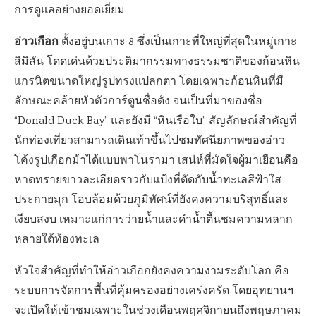
การดูแลอย่างยอดเยี่ยม
อ่าวเกือก
ตั้งอยู่บนเกาะ 8 ซึ่งเป็นเกาะที่ใหญ่ที่สุดในหมู่เกาะ
สิมิลัน โดดเด่นด้วยประติมากรรมทางธรรมชาติของก้อนหิน
แกรนิตขนาดใหญ่รูปทรงแปลกตา โดยเฉพาะก้อนหินที่มี
ลักษณะคล้ายหัวตัวการ์ตูนชื่อดัง จนเป็นที่มาของชื่อ
“Donald Duck Bay” และยังมี “หินเรือใบ” สัญลักษณ์สำคัญที่
นักท่องเที่ยวสามารถเดินเท้าขึ้นไปชมทัศนียภาพของอ่าว
โค้งรูปเกือกม้าได้แบบพาโนรามา เสน่ห์ที่มัดใจผู้มาเยือนคือ
หาดทรายขาวละเอียดราวกับแป้งที่ตัดกับน้ำทะเลสีฟ้าใส
ประกายมุก โอบล้อมด้วยภูมิทัศน์ที่ยังคงความบริสุทธิ์และ
เงียบสงบ เหมาะแก่การว่ายน้ำและดำน้ำตื้นชมความหลาก
หลายใต้ท้องทะเล
หัวใจสำคัญที่ทำให้อ่าวเกือกยังคงความงามระดับโลก คือ
ระบบการจัดการพื้นที่คุ้มครองอย่างเคร่งครัด โดยอุทยานฯ
จะเปิดให้เข้าชมเฉพาะในช่วงเดือนพฤศจิกายนถึงพฤษภาคม