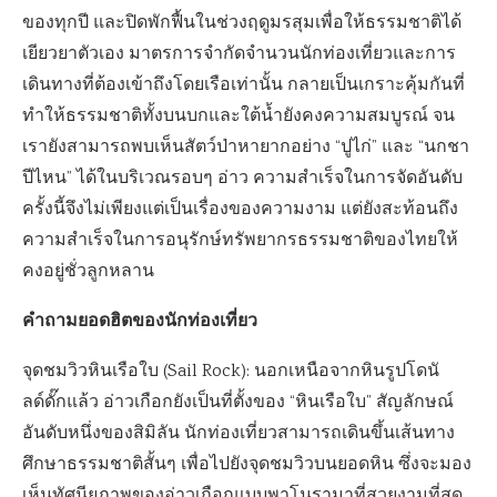
ของทุกปี และปิดพักฟื้นในช่วงฤดูมรสุมเพื่อให้ธรรมชาติได้
เยียวยาตัวเอง มาตรการจำกัดจำนวนนักท่องเที่ยวและการ
เดินทางที่ต้องเข้าถึงโดยเรือเท่านั้น กลายเป็นเกราะคุ้มกันที่
ทำให้ธรรมชาติทั้งบนบกและใต้น้ำยังคงความสมบูรณ์ จน
เรายังสามารถพบเห็นสัตว์ป่าหายากอย่าง “ปูไก่” และ “นกชา
ปีไหน” ได้ในบริเวณรอบๆ อ่าว ความสำเร็จในการจัดอันดับ
ครั้งนี้จึงไม่เพียงแต่เป็นเรื่องของความงาม แต่ยังสะท้อนถึง
ความสำเร็จในการอนุรักษ์ทรัพยากรธรรมชาติของไทยให้
คงอยู่ชั่วลูกหลาน
คำถามยอดฮิตของนักท่องเที่ยว
จุดชมวิวหินเรือใบ (Sail Rock): นอกเหนือจากหินรูปโดนั
ลด์ดั๊กแล้ว อ่าวเกือกยังเป็นที่ตั้งของ “หินเรือใบ” สัญลักษณ์
อันดับหนึ่งของสิมิลัน นักท่องเที่ยวสามารถเดินขึ้นเส้นทาง
ศึกษาธรรมชาติสั้นๆ เพื่อไปยังจุดชมวิวบนยอดหิน ซึ่งจะมอง
เห็นทัศนียภาพของอ่าวเกือกแบบพาโนรามาที่สวยงามที่สุด