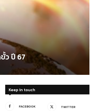
ั้ว ปี 67
Keep in touch
FACEBOOK
TWITTER