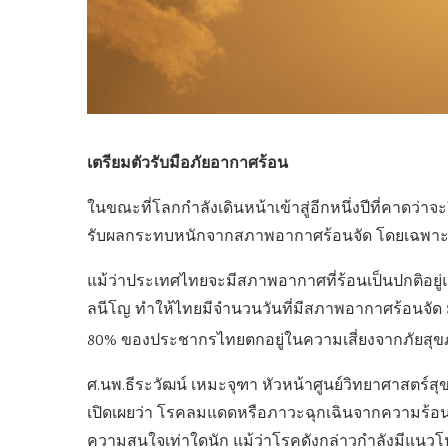
เตรียมตัวรับมือภัยอากาศร้อน
ในขณะที่โลกกำลังเดินหน้าเข้าสู่อีกหนึ่งปีที่คาดว่าจะย
รับผลกระทบหนักจากสภาพอากาศร้อนจัด โดยเฉพา
แม้ว่าประเทศไทยจะมีสภาพอากาศที่ร้อนเป็นปกติอ
ลนีโญ ทำให้ไทยมีจำนวนวันที่มีสภาพอากาศร้อนจัด มีอ
80% ของประชากรไทยตกอยู่ในความเสี่ยงจากภัยสุข
ศ.นพ.ธีระวัฒน์ เหมะจุฑา หัวหน้าศูนย์วิทยาศาสตร
เปิดเผยว่า โรคลมแดดหรือภาวะฉุกเฉินจากความร้อน (H
ความสนใจเท่าใดนัก แม้ว่าโรคดังกล่าวกำลังมีแนวโ