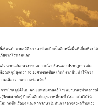
ิ่งร้อนทำลายสถิติ ประเทศไทยถือเป็นอีกหนึ่งพื้นที่เสี่ยงที่จะได้
ะภัยจากโรคลมแดด
ยู่แล้ว หากแต่ผลพวงจากสภาวะโลกร้อนและปรากฎการณ์เอ
ุณหภูมิสูงกว่า 40 องศาเซลเซียส เกิดถี่มากขึ้น ทำให้กว่า
5
ภาพเนื่องจากอากาศร้อนจัด
์สุขภาพโรคอุบัติใหม่ คณะแพทยศาสตร์ โรงพยาบาลจุฬาลงกรณ์
eatstroke) ถือเป็นอีกภัยสุขภาพที่คนทั่วไปอาจไม่ได้ให้
น้มมากขึ้นเรื่อยๆ และหากรักษาไม่ทันกาลอาจส่งผลร้ายแรง