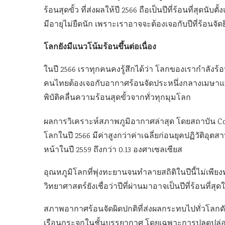
ร้อนสุดขั้ว ที่ส่งผลให้ปี 2566 ถือเป็นปีที่ร้อนที่สุดนับ
มีอายุไม่ยืดนัก เพราะเราอาจจะต้องเจอกับปีที่ร้อนจัดย
โลกยังมีแนวโน้มร้อนขึ้นต่อเนื่อง
ในปี 2566 เราทุกคนคงรู้สึกได้ว่า โลกของเรากำลังร้อน
คนไทยต้องเจอกับอากาศร้อนจัดประหนึ่งกลางเมษาแทบ
พิบัติคลื่นความร้อนสุดขั้วจากทั่วทุกมุมโลก
ผลการวิเคราะห์สภาพภูมิอากาศล่าสุด โดยสถาบัน C
โลกในปี 2566 มีค่าสูงกว่าค่าเฉลี่ยก่อนยุคปฏิวัติอุตส
หน้าในปี 2559 ถึงกว่า 0.13 องศาเซลเซียส
อุณหภูมิโลกที่พุ่งทะยานจนทำลายสถิติในปีนี้ไม่เพียงทำ
วิทยาศาสตร์ยังเชื่อว่าปีที่ผ่านมาอาจเป็นปีที่ร้อนที่สุ
สภาพอากาศร้อนจัดผิดปกติที่ส่งผลกระทบไปทั่วโล
เรือนกระจกในชั้นบรรยากาศ โดยเฉพาะการปลดปล่อย