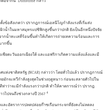
ลาต่อจากนี้” Dunstone กล่าว
ข้อสังเกตว่า ปรากฎการณ์เอลนีโญกำลังแรงที่เริ่มส่ง
ิผิวน้ำในมหาสมุทรแปซิฟิกสูงขึ้นกว่าปกติ ยังเป็นอีกหนึ่งปัจจัย
นื่องจากน้ำทะเลที่ร้อนขึ้นทำให้เกิดการถ่ายเทความร้อนและการ
มากขึ้น
อเชียตะวันออกเฉียงใต้ และแอฟริกาเกิดความแห้งแล้งและมี
กาศแห่งชาติสหรัฐ (NCAR) กล่าวว่า โดยทั่วไปแล้ว ปรากฎการณ์
โดยมักจะทวีกำลังสูงสุดในช่วงฤดูหนาว ก่อนจะสลายตัวไปใน
ีทีท่าว่าจะมีกำลังแรงกว่าปกติ ทำให้คาดการณ์ว่า ปรากฎ
4
งยาวไปจนถึงช่วงกลางปี 2567
องและอัตราการปลดปล่อยก๊าซเรือนกระจกที่ยังคงไม่ลดลง