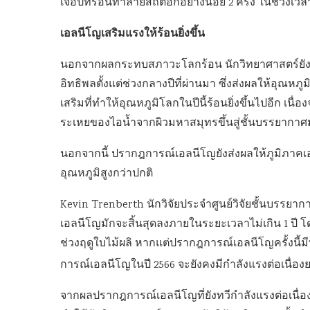
เจอปีที่ร้อนทำลายสถิติอีกอย่างน้อย 2 ครั้ง ในช่วงเว
เอลนีโญเสริมแรงให้ร้อนยิ่งขึ้น
นอกจากผลกระทบสภาวะโลกร้อน นักวิทยาศาสตร์ยังตั้ง
อิทธิพลตั้งแต่ช่วงกลางปีที่ผ่านมา ซึ่งส่งผลให้อุณหภูม
เสริมที่ทำให้อุณหภูมิโลกในปีนี้ร้อนยิ่งขึ้นไปอีก เ
ระเหยของไอน้ำจากผิวมหาสมุทรขึ้นสู่ชั้นบรรยากาศ
นอกจากนี้ ปรากฎการณ์เอลนีโญยังส่งผลให้ภูมิภาคเ
อุณหภูมิสูงกว่าปกติ
Kevin Trenberth นักวิจัยประจำศูนย์วิจัยชั้นบรรยา
เอลนีโญมักจะสิ้นสุดลงภายในระยะเวลาไม่เกิน 1 ปี 
ช่วงฤดูใบไม้ผลิ หากแต่ปรากฎการณ์เอลนีโญครั้งนี้ม
การณ์เอลนีโญในปี 2566 จะยังคงมีกำลังแรงต่อเนื่อ
จากผลปรากฎการณ์เอลนีโญที่ยังทวีกำลังแรงต่อเนื่