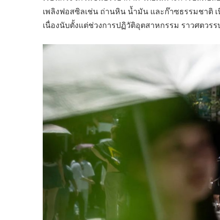
เพลิงฟอสซิลเช่น ถ่านหิน น้ำมัน และก๊าซธรรมชาติ เนื
เนื่องนับตั้งแต่ช่วงการปฏิวัติอุตสาหกรรม ราวศตวรรษ