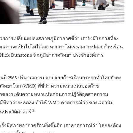
การเปลี่ยนแปลงสภาพภูมิอากาศชี้ว่า เรายังมีโอกาสที่จะ
ดังกล่าวจะเป็นไปไม่ได้เลย หากเราไม่เร่งลดการปล่อยก๊าซเรือน
น” Nick Dunstone นักภูมิอากาศวิทยา ประจำองค์การ
สุดในปี 2565 ปริมาณการปลดปล่อยก๊าซเรือนกระจกทั่วโลกยังคง
ิยมวิทยาโลก (WMO) ที่ชี้ว่า ความหนาแน่นของก๊าซ
เท่าของระดับความหนาแน่นก่อนการปฏิวัติอุตสาหกรรม
งไม่มีทีท่าว่าจะลดลง ทำให้ WMO คาดการณ์ว่า ช่วงเวลานับ
3
ุดในประวัติศาสตร์
ะยิ่งมีสภาพอากาศร้อนยิ่งขึ้นอีก เราคาดการณ์ว่า โลกจะต้อง