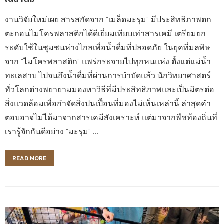
งานวิจัยใหม่เผย สารสกัดจาก “เมล็ดมะรุม” มีประสิทธิภาพตก
ตะกอนไมโครพลาสติกได้ดีเยี่ยมเทียบเท่าสารเคมี เตรียมยก
ระดับใช้ในชุมชนห่างไกลเพื่อน้ำดื่มที่ปลอดภัย ในยุคที่มลพิษ
จาก “ไมโครพลาสติก” แพร่กระจายไปทุกหนแห่ง ตั้งแต่แม่น้ำ
ทะเลสาบ ไปจนถึงน้ำดื่มที่ผ่านการบำบัดแล้ว นักวิทยาศาสตร์
ทั่วโลกต่างพยายามมองหาวิธีที่มีประสิทธิภาพและเป็นมิตรต่อ
สิ่งแวดล้อมเพื่อกำจัดสิ่งปนเปื้อนที่มองไม่เห็นเหล่านี้ ล่าสุดคำ
ตอบอาจไม่ได้มาจากสารเคมีสังเคราะห์ แต่มาจากพืชท้องถิ่นที่
เรารู้จักกันดีอย่าง “มะรุม” …
READ MORE