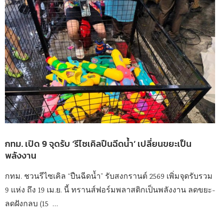
กทม. เปิด 9 จุดรับ ‘รีไซเคิลปืนฉีดน้ำ’ เปลี่ยนขยะเป็น
พลังงาน
กทม. ชวนรีไซเคิล “ปืนฉีดน้ำ” รับสงกรานต์ 2569 เพิ่มจุดรับรวม
9 แห่ง ถึง 19 เม.ย. นี้ ทรานส์ฟอร์มพลาสติกเป็นพลังงาน ลดขยะ-
ลดฝังกลบ (15 …