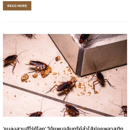
READ MORE
‘แมลงสาบฮีโร่กู้โลก’ วิจัยพบจุลินทรีย์ลำไส้ย่อยพลาสติก