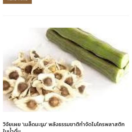
วิจัยเผย ‘เมล็ดมะรุม’ พลังธรรมชาติกำจัดไมโครพลาสติก
ในน้ำดื่ม