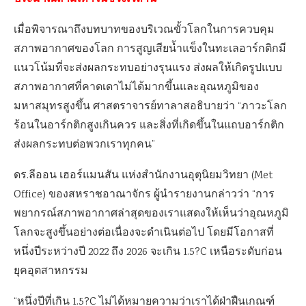
ประมาณสามเท่าในช่วงเวลานี้
เมื่อพิจารณาถึงบทบาทของบริเวณขั้วโลกในการควบคุม
สภาพอากาศของโลก การสูญเสียน้ำแข็งในทะเลอาร์กติกมี
แนวโน้มที่จะส่งผลกระทบอย่างรุนแรง ส่งผลให้เกิดรูปแบบ
สภาพอากาศที่คาดเดาไม่ได้มากขึ้นและอุณหภูมิของ
มหาสมุทรสูงขึ้น ศาสตราจารย์ทาลาสอธิบายว่า “ภาวะโลก
ร้อนในอาร์กติกสูงเกินควร และสิ่งที่เกิดขึ้นในแถบอาร์กติก
ส่งผลกระทบต่อพวกเราทุกคน”
ดร.ลีออน เฮอร์แมนสัน แห่งสำนักงานอุตุนิยมวิทยา (Met
Office) ของสหราชอาณาจักร ผู้นำรายงานกล่าวว่า “การ
พยากรณ์สภาพอากาศล่าสุดของเราแสดงให้เห็นว่าอุณหภูมิ
โลกจะสูงขึ้นอย่างต่อเนื่องจะดำเนินต่อไป โดยมีโอกาสที่
หนึ่งปีระหว่างปี 2022 ถึง 2026 จะเกิน 1.5?C เหนือระดับก่อน
ยุคอุตสาหกรรม
“หนึ่งปีที่เกิน 1.5?C ไม่ได้หมายความว่าเราได้ฝ่าฝืนเกณฑ์