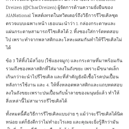
Dreizen (@CharDreizen) ผู้จัดการด้านความยั่งยืนของ
AIANational โพสต์เทรดในทวิตเตอร์ถึงวิธีการรีไซเคิลชุด
ตรวจแบบเฉพาะหน้า เธอแนะนำว่า 1. กล่องกระดาษและ
แผ่นกระดาษสามารถรีไซเคิลได้ 2. ทิ้งซองใส่การ์ดทดสอบ
ไป เพราะทำจากพลาสติกและโลหะผสมกันทำให้รีไซเคิลไม่
ได้
ข้อ 3 ให้ทิ้งไม้สว็อบ (ใช้แยงจมูก) และกระดาษที่มาพร้อมกัน
รวมถึงซองพลาสติกที่ใส่มาลงในถังขยะ เพราะมีขนาดเล็ก
เกินกว่าจะนำไปรีไซเคิล และที่สำคัญยังมีเชื้อโรคปนเปื้อน
หลังการใช้งาน และ 4. ให้ทิ้งหลอดพลาสติกและแถบทดสอบ
ลงในถังขยะเพราะปนเปื้อนกับน้ำลายของมนุษย์แล้ว ทำให้
สิ่งเหล่านี้ไม่สามารถรีไซเคิลได้
ทั้งหมดนี้คือวิธีการรีไซเคิลแบบง่าย ๆ แม้ว่าจะรีไซเคิลได้นิด
หน่อย แต่ก็ยังดีกว่าไม่ทำอะไรเลย และคุณจะยิ่งรู้สึกว่ามัน