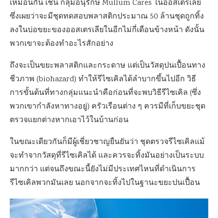
เหมือนกัน เช่น กลุ่มอนุรักษ์ Mullum Cares ในออสเตรเลีย
ซึ่งเผยว่าจะมีชุดทดสอบพลาสติกประมาณ 50 ล้านชุดถูกทิ้ง
ลงในบ่อขยะของออสเตรเลียในอีกไม่กี่เดือนข้างหน้า ดังนั้น
พวกเขาจะต้องทำอะไรสักอย่าง
ถึงจะเป็นขยะพลาสติกและกระดาษ แต่เป็นวัสดุปนเปื้อนทาง
ชีวภาพ (biohazard) ทำให้รีไซเคิลได้ลำบากขึ้นไปอีก วิธี
การขั้นต้นที่ทางกลุ่มแนะนำคือก่อนที่จะพบวิธีรีไซเคิล (ซึ่ง
พวกเขากำลังหาทางอยู่) ครัวเรือนต่าง ๆ ควรมีที่เก็บขยะชุด
ตรวจแยกต่างหากเอาไว้ในบ้านก่อน
ในขณะเดียวกันก็มีผู้เชี่ยวชาญยืนยันว่า ชุดตรวจรีไซเคิลแม้
จะทำจากวัสดุที่รีไซเคิลได้ และควรจะทิ้งมันอย่างเป็นระบบ
มากกว่า แต่จนถึงขณะนี้ยังไม่มีประเทศไหนที่ดำเนินการ
รีไซเคิลพวกมันเลย นอกจากจะทิ้งไปในฐานะขยะปนเปื้อน