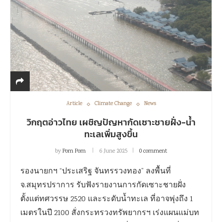
Article
Climate Change
News
วิกฤตอ่าวไทย เผชิญปัญหากัดเซาะชายฝั่ง-น้ำ
ทะเลเพิ่มสูงขึ้น
by
Pom Pom
6 June 2025
0 comment
รองนายกฯ “ประเสริฐ จันทรรวงทอง” ลงพื้นที่
จ.สมุทรปราการ รับฟังรายงานการกัดเซาะชายฝั่ง
ตั้งแต่ทศวรรษ 2520 และระดับน้ำทะเล ที่อาจพุ่งถึง 1
เมตรในปี 2100 สั่งกระทรวงทรัพยากรฯ เร่งแผนแม่บท