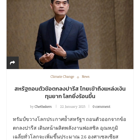
Climate Change
News
สหรัฐถอนตัวข้อตกลงปารีส ไทยเข้าถึงแหล่งเงิน
ทุนยาก โลกยิ่งร้อนขึ้น
by
Chetbakers
22 January 2025
0 comment
ทรัมป์ขวางโลกประกาศย้ำสหรัฐฯ ถอนตัวออกจากข้อ
ตกลงปารีส เดินหน้าผลิตพลังงานฟอสซิล อุณหภูมิ
เฉลี่ยทั่วโลกจะเพิ่มขึ้นประมาณ 2.6 องศาเซลเซียส