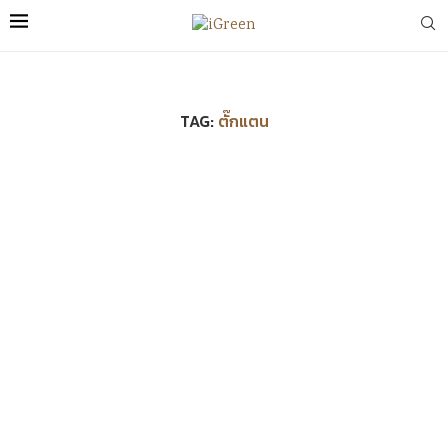
TAG:
ตั๊กแตน