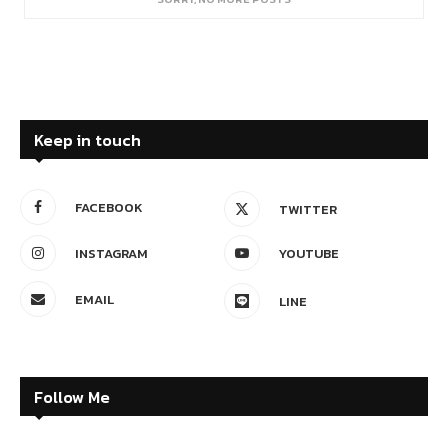
Keep in touch
FACEBOOK
TWITTER
INSTAGRAM
YOUTUBE
EMAIL
LINE
Follow Me