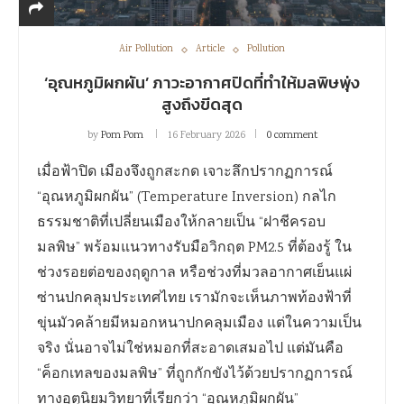
Air Pollution
Article
Pollution
‘อุณหภูมิผกผัน’ ภาวะอากาศปิดที่ทำให้มลพิษพุ่ง
สูงถึงขีดสุด
by
Pom Pom
16 February 2026
0 comment
เมื่อฟ้าปิด เมืองจึงถูกสะกด เจาะลึกปรากฏการณ์
“อุณหภูมิผกผัน” (Temperature Inversion) กลไก
ธรรมชาติที่เปลี่ยนเมืองให้กลายเป็น “ฝาชีครอบ
มลพิษ” พร้อมแนวทางรับมือวิกฤต PM2.5 ที่ต้องรู้ ใน
ช่วงรอยต่อของฤดูกาล หรือช่วงที่มวลอากาศเย็นแผ่
ซ่านปกคลุมประเทศไทย เรามักจะเห็นภาพท้องฟ้าที่
ขุ่นมัวคล้ายมีหมอกหนาปกคลุมเมือง แต่ในความเป็น
จริง นั่นอาจไม่ใช่หมอกที่สะอาดเสมอไป แต่มันคือ
“ค็อกเทลของมลพิษ” ที่ถูกกักขังไว้ด้วยปรากฏการณ์
ทางอุตุนิยมวิทยาที่เรียกว่า “อุณหภูมิผกผัน”