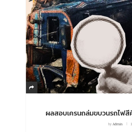
ผลสอบเครนถล่มขบวนรถไฟสีคิ้ว 
by
Admin