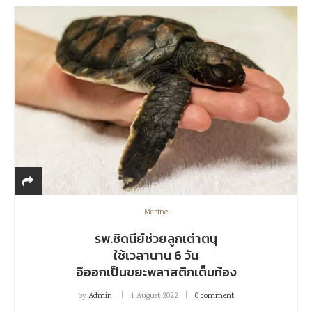
Marine
รพ.ซิดนีย์ช่วยลูกเต่าตนุ
ใช้เวลานาน 6 วัน
อึออกเป็นขยะพลาสติกเต็มท้อง
by
Admin
1 August 2022
0 comment