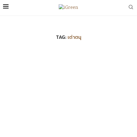
TAG:
เต่าตนุ