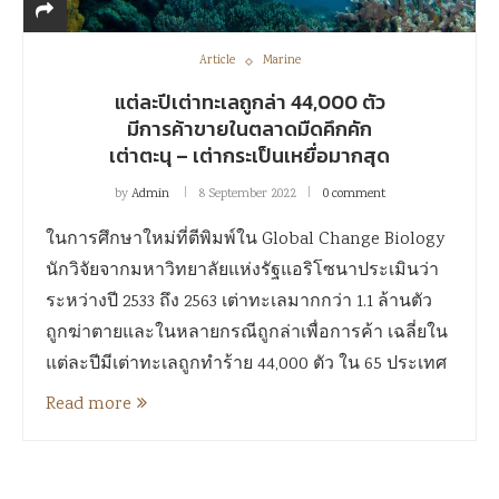
Article
Marine
แต่ละปีเต่าทะเลถูกล่า 44,000 ตัว
มีการค้าขายในตลาดมืดคึกคัก
เต่าตะนุ – เต่ากระเป็นเหยื่อมากสุด
by
Admin
8 September 2022
0 comment
ในการศึกษาใหม่ที่ตีพิมพ์ใน Global Change Biology
นักวิจัยจากมหาวิทยาลัยแห่งรัฐแอริโซนาประเมินว่า
ระหว่างปี 2533 ถึง 2563 เต่าทะเลมากกว่า 1.1 ล้านตัว
ถูกฆ่าตายและในหลายกรณีถูกล่าเพื่อการค้า เฉลี่ยใน
แต่ละปีมีเต่าทะเลถูกทำร้าย 44,000 ตัว ใน 65 ประเทศ
Read more