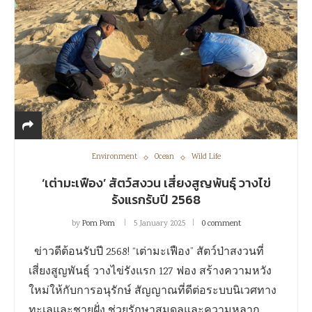
Environment
Ocean
Wild Life
‘เต่ามะเฟือง’ สัตว์สงวน เสี่ยงสูญพันธุ์ วางไข่
รังแรกรับปี 2568
by
Pom Pom
5 January 2025
0 comment
ข่าวดีต้อนรับปี 2568! “เต่ามะเฟือง” สัตว์ป่าสงวนที่
เสี่ยงสูญพันธุ์ วางไข่รังแรก 127 ฟอง สร้างความหวัง
ใหม่ให้กับการอนุรักษ์ สัญญาณที่ดีต่อระบบนิเวศทาง
ทะเลและชายฝั่ง ช่วยรักษาสมดุลและความหลาก