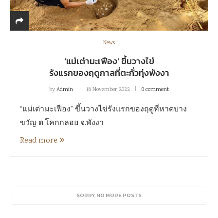
News
‘แม่เต่ามะเฟือง’ ขึ้นวางไข่
รังแรกของฤดูกาลที่ตะกั่วทุ่งพังงา
by
Admin
18 November 2022
0 comment
“แม่เต่ามะเฟือง” ขึ้นวางไข่รังแรกของฤดูที่หาดบาง
ขวัญ ต.โคกกลอย จ.พังงา
Read more
SORRY, NO MORE POSTS