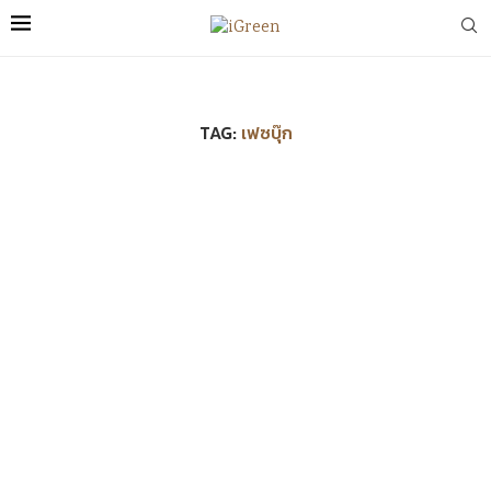
TAG:
เฟซบุ๊ก