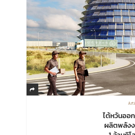
Arti
ไต้หวันออ
ผลิตพลังง
1 ล้านกิโ