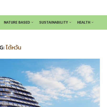
NATURE BASED
SUSTAINABILITY
HEALTH
G:
ไต้หวัน