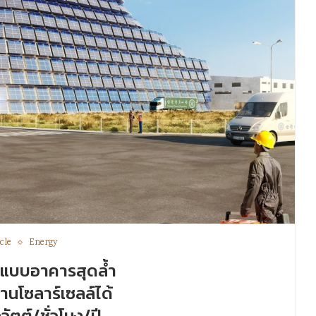
cle
Energy
กแบบอาคารสุดล้ำ
านโซลาร์เซลล์ได้
ลวัตต์/ชั่วโมง/ปี