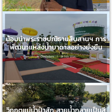
น้อมนำพระราชปณิธานสืบสานฯ การ
พัฒนาแหล่งน้ำบาดาลอย่างยั่งยืน
by
Chetbakers
28 July 2026
วิกฤตแม่น้ำป่าสัก สายน้ำกลายเป็นสี