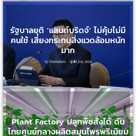
รัฐบาลยุติ ‘แลนด์บริดจ์’ ไม่คุ้มไม่มี
คนใช้ เสี่ยงกระทบสิ่งแวดล้อมหนัก
มาก
by
Chetbakers
25 July 2026
Plant Factory ปลูกพืชสั่งได้ ดัน
ไทยศูนย์กลางผลิตสมุนไพรพรีเมียม