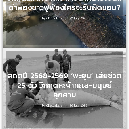
ดำฟองขาวฟูฟ่องใครจะรับผิดชอบ?
by
Chetbakers
27 July 2026
สถิติปี 2568-2569 ‘พะยูน’ เสียชีวิต
25 ตัว วิกฤตหญ้าทะเล-มนุษย์
คุกคาม
by
Chetbakers
26 July 2026