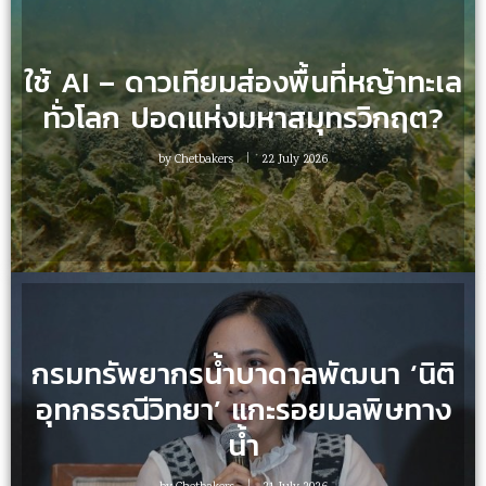
ใช้ AI – ดาวเทียมส่องพื้นที่หญ้าทะเล
ทั่วโลก ปอดแห่งมหาสมุทรวิกฤต?
by
Chetbakers
22 July 2026
กรมทรัพยากรน้ำบาดาลพัฒนา ‘นิติ
อุทกธรณีวิทยา’ แกะรอยมลพิษทาง
น้ำ