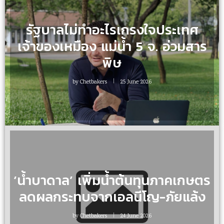
รัฐบาลไม่ทำอะไรเกรงใจประเทศ
เจ้าของเหมือง แม่น้ำ 5 จ. อ่วมสาร
พิษ
by
Chetbakers
25 June 2026
‘น้ำบาดาล’ เพิ่มน้ำต้นทุนภาคเกษตร
ลดผลกระทบจากเอลนีโญ-ภัยแล้ง
by
Chetbakers
24 June 2026