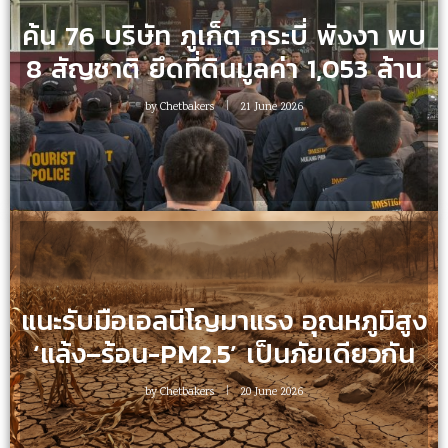
ค้น 76 บริษัท ภูเก็ต กระบี่ พังงา พบ
8 สัญชาติ ยึดที่ดินมูลค่า 1,053 ล้าน
by
Chetbakers
21 June 2026
แนะรับมือเอลนีโญมาแรง อุณหภูมิสูง
‘แล้ง–ร้อน-PM2.5’ เป็นภัยเดียวกัน
by
Chetbakers
20 June 2026