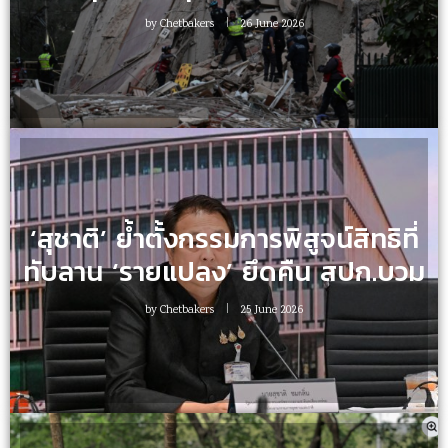
by
Chetbakers
26 June 2026
‘สุชาติ’ ย้ำตั้งกรรมการพิสูจน์สิทธิที่
ทับลาน ‘รายแปลง’ ยึดคืน สปก.บวม
by
Chetbakers
25 June 2026