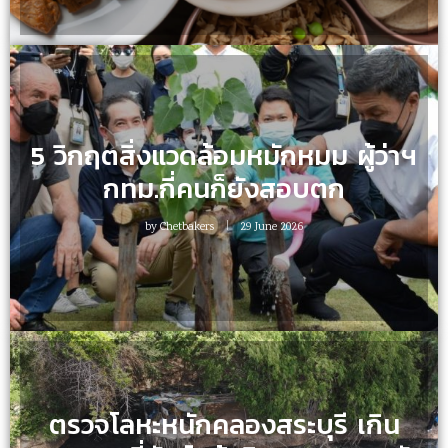
5 วิกฤตสิ่งแวดล้อมหมักหมม ผู้ว่าฯ
กทม.กี่คนก็ยังสอบตก
by
Chetbakers
29 June 2026
ตรวจโลหะหนักคลองสระบุรี เกิน