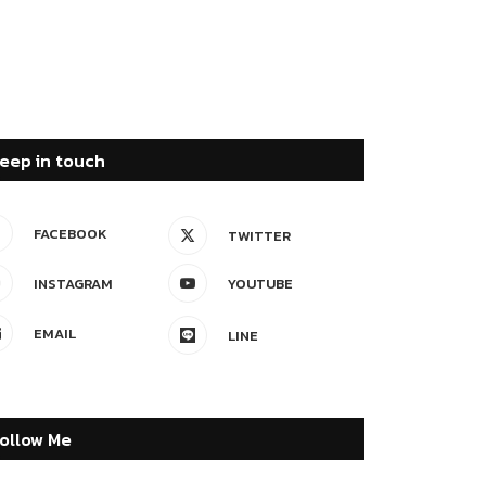
eep in touch
FACEBOOK
TWITTER
INSTAGRAM
YOUTUBE
EMAIL
LINE
ollow Me