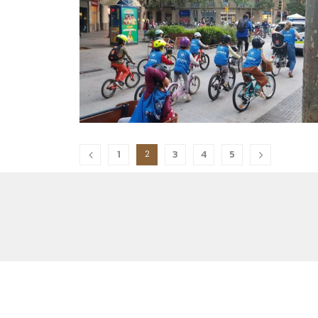
1
3
4
5
2
Copyright @2021 – All Right Reserved.