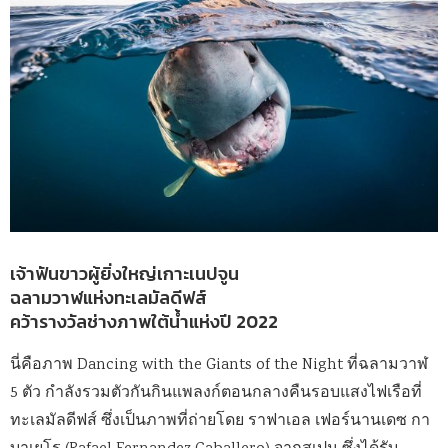
เจ้าฟันขาวผู้ยิ่งใหญ่เกาะเนปจูน
ฉลามวาฬแห่งทะเลมัลดีฟส์
คว้ารางวัลช่างภาพใต้น้ำแห่งปี 2022
นี่คือภาพ Dancing with the Giants of the Night ที่ฉลามวาฬ
5 ตัว กำลังรวมตัวกันกินแพลงก์ตอนกลางคืนรอบแสงไฟเรือที่
ทะเลมัลดีฟส์ ซึ่งเป็นภาพที่ถ่ายโดย ราฟาเอล เฟอร์นานเดซ กา