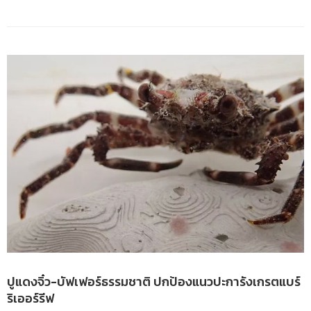
ปูแดงจิ๋ว-บัฟเฟอร์ธรรมชาติ ปกป้องแนวปะการังเกรตแบร์
ริเออร์รีฟ