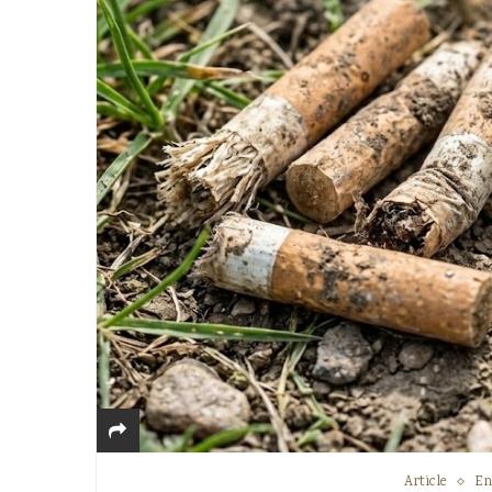
Article
En