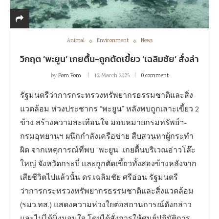
Animal
Environment
News
วิกฤต ‘พะยูน’ เกยตื้น-ถูกตัดเขี้ยว ‘เฉลิมชัย’ สั่งล่า
by
Pom Pom
12 March 2025
0 comment
รัฐมนตรีว่าการกระทรวงทรัพยากรธรรมชาติและสิ่ง
แวดล้อม ห่วงประชากร “พะยูน” หลังพบถูกเลาะเขี้ยว 2
ข้าง สร้างความสะเทือนใจ มอบหมายกรมทรัพย์ฯ-
กรมอุทยานฯ ผนึกกำลังเครือข่าย สืบสวนหาผู้กระทำ
ผิด จากเหตุการณ์ที่พบ “พะยูน” เกยตื้นบริเวณอ่าวโล๊ะ
ใหญ่ จังหวัดกระบี่ และถูกตัดเขี้ยวทั้งสองข้างหลังจาก
เสียชีวิตไปแล้วนั้น ดร.เฉลิมชัย ศรีอ่อน รัฐมนตรี
ว่าการกระทรวงทรัพยากรธรรมชาติและสิ่งแวดล้อม
(รมว.ทส.) แสดงความห่วงใยต่อสถานการณ์ดังกล่าว