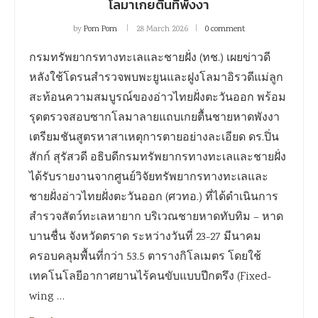
โลมาเกยตื้นที่พังงา
by
Pom Pom
28 March 2026
0 comment
กรมทรัพยากรทางทะเลและชายฝั่ง (ทช.) เผยข่าวดี
หลังใช้โดรนสำรวจพบพะยูนและฝูงโลมาอิรวดีแม่ลูก
สะท้อนความสมบูรณ์ของอ่าวไทยฝั่งตะวันออก พร้อม
รุดตรวจสอบซากโลมาลายแถบเกยตื้นชายหาดพังงา
เตรียมชันสูตรหาสาเหตุการตายอย่างละเอียด ดร.ปิ่น
สักก์ สุรัสวดี อธิบดีกรมทรัพยากรทางทะเลและชายฝั่ง
ได้รับรายงานจากศูนย์วิจัยทรัพยากรทางทะเลและ
ชายฝั่งอ่าวไทยฝั่งตะวันออก (ศวทอ.) ที่ได้ดำเนินการ
สำรวจสัตว์ทะเลหายาก บริเวณชายหาดทับทิม – หาด
บานชื่น จังหวัดตราด ระหว่างวันที่ 23-27 มีนาคม
ครอบคลุมพื้นที่กว่า 53.5 ตารางกิโลเมตร โดยใช้
เทคโนโลยีอากาศยานไร้คนขับแบบปีกตรึง (Fixed-
wing …