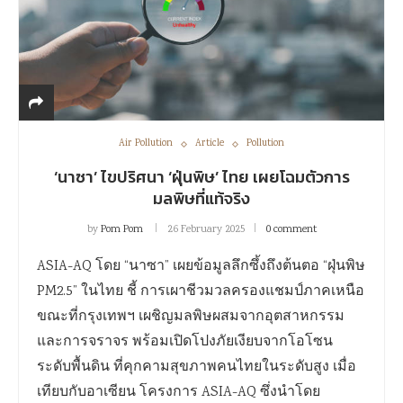
Air Pollution
Article
Pollution
‘นาซา’ ไขปริศนา ‘ฝุ่นพิษ’ ไทย เผยโฉมตัวการ
มลพิษที่แท้จริง
by
Pom Pom
26 February 2025
0 comment
ASIA-AQ โดย “นาซา” เผยข้อมูลลึกซึ้งถึงต้นตอ “ฝุ่นพิษ
PM2.5” ในไทย ชี้ การเผาชีวมวลครองแชมป์ภาคเหนือ
ขณะที่กรุงเทพฯ เผชิญมลพิษผสมจากอุตสาหกรรม
และการจราจร พร้อมเปิดโปงภัยเงียบจากโอโซน
ระดับพื้นดิน ที่คุกคามสุขภาพคนไทยในระดับสูง เมื่อ
เทียบกับอาเซียน โครงการ ASIA-AQ ซึ่งนำโดย