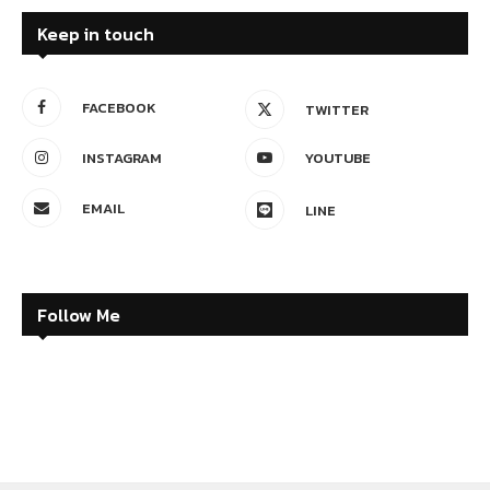
Air Pollution
Article
Pollution
เปิดความจริงใหม่ ต้นกำเนิด ‘PM2.5’ ที่ไม่ได้มาจาก
การ ‘เผา-ควันรถ’
by
Pom Pom
3 February 2025
0 comment
ความจริงใหม่ “ควันรถ” และ การ “เผา” ไม่ใช่ต้นตอ
เดียวของฝุ่น PM2.5 เมื่อการทำปศุสัตว์ และการใช้ “ปุ๋ย
ไนโตรเจน” เกินขนาด สร้างมลภาวะมากกว่าที่คิด
โดยเฉพาะ ข้าว และ อ้อย ในยุคที่ฝุ่น PM2.5 กลายเป็น
ปัญหาใหญ่ที่คนไทยต้องเผชิญทุกวัน …