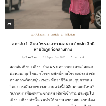
Air Pollution
Article
Pollution
สภาล่ม 1 เสียง ‘พ.ร.บ.อากาศสะอาด’ ชะงัก สิทธิ
หายใจถูกทิ้งกลางทาง
by
Pom Pom
27 September 2025
0 comment
สภาล่มเพียง 1 เสียง “ร่าง พ.ร.บ.อากาศสะอาด” สะดุด
พ่อหมอกฤตไทออกโรงทวงสิทธิ์หายใจของประชาชน
ท่ามกลางวิกฤตฝุ่น PM2.5 ที่คร่าชีวิตและสุขภาพคน
ไทย การเมืองจะขวางความหวังนี้ได้อีกนานแค่ไหน?
“สภาล่ม” เพียงเพราะขาดสมาชิกที่เข้าร่วมประชุมไป
เพียง 1 เสียงเท่านั้น จนทำให้ พ.ร.บ.อากาศสะอาด ต้อง