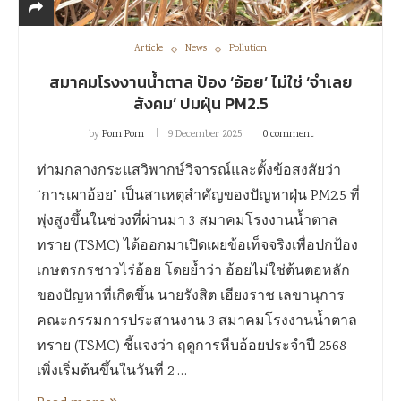
Article
News
Pollution
สมาคมโรงงานน้ำตาล ป้อง ‘อ้อย’ ไม่ใช่ ‘จำเลย
สังคม’ ปมฝุ่น PM2.5
by
Pom Pom
9 December 2025
0 comment
ท่ามกลางกระแสวิพากษ์วิจารณ์และตั้งข้อสงสัยว่า
“การเผาอ้อย” เป็นสาเหตุสำคัญของปัญหาฝุ่น PM2.5 ที่
พุ่งสูงขึ้นในช่วงที่ผ่านมา 3 สมาคมโรงงานน้ำตาล
ทราย (TSMC) ได้ออกมาเปิดเผยข้อเท็จจริงเพื่อปกป้อง
เกษตรกรชาวไร่อ้อย โดยย้ำว่า อ้อยไม่ใช่ต้นตอหลัก
ของปัญหาที่เกิดขึ้น นายรังสิต เฮียงราช เลขานุการ
คณะกรรมการประสานงาน 3 สมาคมโรงงานน้ำตาล
ทราย (TSMC) ชี้แจงว่า ฤดูการหีบอ้อยประจำปี 2568
เพิ่งเริ่มต้นขึ้นในวันที่ 2 …