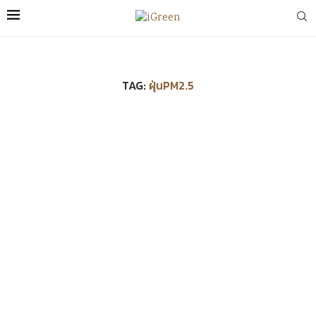
TAG:
ฝุ่นPM2.5