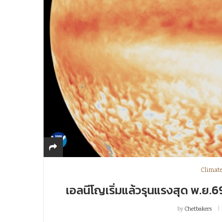
Climat
เอลนีโญเริ่มแล้วรุนแรงสุด พ.ย.69 
by
Chetbakers