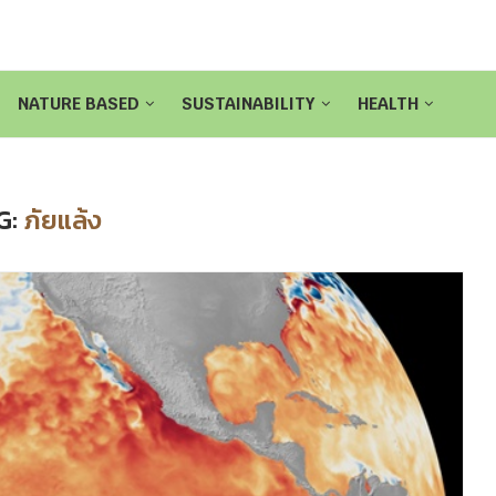
NATURE BASED
SUSTAINABILITY
HEALTH
G:
ภัยแล้ง