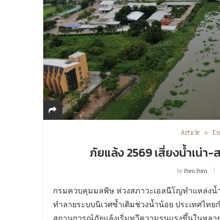
Article
En
ภัยแล้ง 2569 เสี่ยงน้ำเน่า-
by
Pom Pom
กรมควบคุมมลพิษ ห่วงสภาวะเอลนีโญทำแหล่งน้ำวิ
ทำลายระบบนิเวศซ้ำเติมช่วงน้ำน้อย ประเทศไทยก
สถานการณ์ภัยแล้งเริ่มทวีความรุนแรงขึ้นในหลายพื