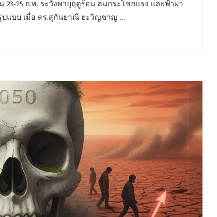
าน 23-25 ก.พ. ระวังพายุฤดูร้อน ลมกระโชกแรง และฟ้าผ่า
รูปแบบ เมื่อ ดร.สุกันยาณี ยะวิญชาญ …