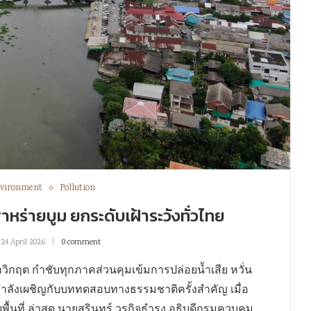
vironment
Pollution
สาหร่ายบูม ยกระดับเฝ้าระวังทั่วไทย
24 April 2026
0 comment
กฤต กำชับทุกภาคส่วนคุมเข้มการปล่อยน้ำเสีย หวั่น
ำลังเผชิญกับบททดสอบทางธรรมชาติครั้งสำคัญ เมื่อ
้นที่ ล่าสุด นายสุรินทร์ วรกิจธำรง อธิบดีกรมควบคุม