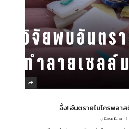
อึ้ง! อันตรายไมโครพลาส
by
IGreen Editor