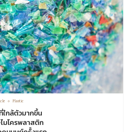
icle
Plastic
ี่ใกล้ตัวมากขึ้น
ไมโครพลาสติก
อดมนุษย์ครั้งแรก