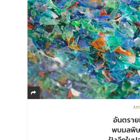
Art
อันตรายท
พบมลพิษ
ฝังลึกในป