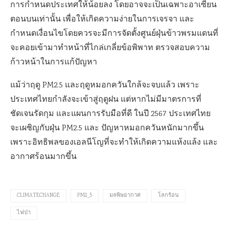
การกำหนดประเทศให้น้อยลง โดยอาจจะเป็นเฉพาะอาเซียน
ตอนบนเท่านั้น เพื่อให้เกิดความง่ายในการเจรจา และ
กำหนดเงื่อนไขโดยควรจะมีการจัดตั้งศูนย์ฝุ่นข้าวพรมแดนที่
จะคอยเข้ามาทำหน้าที่ไกล่เกลี่ยข้อพิพาท ตรวจสอบความ
ก้าวหน้าในการแก้ปัญหา
แม้ว่าฤดู PM2.5 และฤดูหมอกควันใกล้จะจบแล้ว เพราะ
ประเทศไทยกำลังจะเข้าสู่ฤดูฝน แต่หากไม่มีมาตรการที่
ชัดเจนรัดกุม และแผนการรับมือที่ดี ในปี 2567 ประเทศไทย
จะเผชิญกับฝุ่น PM2.5 และ ปัญหาหมอกควันหนักมากขึ้น
เพราะอิทธิพลของเอลนีโญที่จะทำให้เกิดความแห้งแล้ง และ
อากาศร้อนมากขึ้น
CLIMATECHANGE
PM2_5
มลพิษอากาศ
โลกร้อน
ไฟป่า