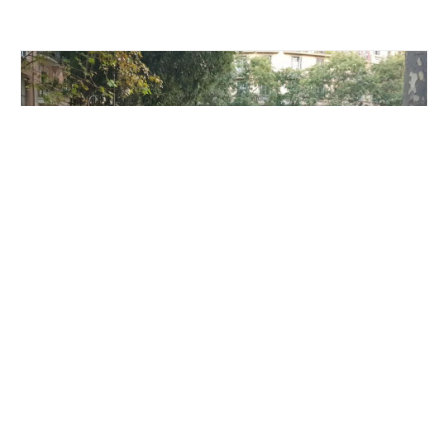
Article
Eco Lifestyle
‘แฟนฉัน’ เวอร์ชั่นบาร์เซโลนา
ขบวนเด็กปั่นจักรยานไปโรงเรียน
แนวคิดสนุกที่เป็นมิตรต่อสิ่งแวดล้อม