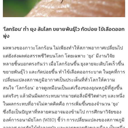
‘โลกร้อน’ ทำ ยุง ล้นโลก ขยายพันธุ์ไว กัดบ่อย ไข้เลือดออก
พุ่ง
ผลพวงของภาวะโลกร้อน ไม่เพียงทำให้สภาพอากาศเปลี่ยนไป
แต่ยังส่งผลต่อสรรพชีวิตบนโลก โดยเฉพาะ “ยุง” มีงานวิจัย
หลายชิ้นบอกตรงกันว่า เมื่อโลกร้อนขึ้น ยุงลายจะเติบโตเร็วขึ้น
ขยายพันธุ์ไว และกัดบ่อยขึ้น ทำไข้เลือดออกระบาด ในยุคที่การ
เปลี่ยนแปลงสภาพภูมิอากาศเป็นประเด็นที่ทั่วโลกให้ความ
สนใจ “โลกร้อน” อาจดูเหมือนเป็นแค่เรื่องของอุณหภูมิที่สูงขึ้น
แต่จริงๆ แล้วมันมีผลกระทบมากมายต่อสิ่งมีชีวิตต่างๆ และหนึ่ง
ในผลกระทบที่อาจไม่คาดคิดคือ การเพิ่มขึ้นของจำนวน “ยุง”
ซึ่งถือเป็นปัญหาที่หลายคนอาจมองข้ามไป การศึกษาวิจัยของ
องค์การอนามัยโลก (WHO) ชี้ว่า การเปลี่ยนแปลงของสภาพภูมิ