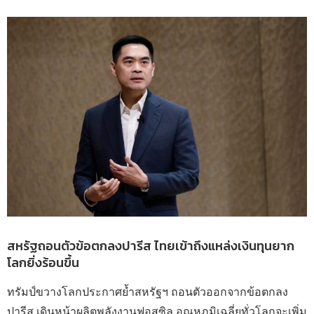
สหรัฐถอนตัวข้อตกลงปารีส ไทยเข้าถึงแหล่งเงินทุนยาก
โลกยิ่งร้อนขึ้น
ทรัมป์ขวางโลกประกาศย้ำสหรัฐฯ ถอนตัวออกจากข้อตกลง
ปารีส เดินหน้าผลิตพลังงานฟอสซิล อุณหภูมิเฉลี่ยทั่วโลกจะเพิ่ม