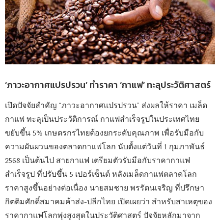
‘ภาวะอากาศแปรปรวน’ ทำราคา ‘กาแฟ’ ทะลุประวัติศาสตร์
เปิดปัจจัยสำคัญ “ภาวะอากาศแปรปรวน” ส่งผลให้ราคา เมล็ด
กาแฟ ทะลุเป็นประวัติการณ์ กาแฟสำเร็จรูปในประเทศไทย
ขยับขึ้น 5% เกษตรกรไทยต้องยกระดับคุณภาพ เพื่อรับมือกับ
ความผันผวนของตลาดกาแฟโลก นับตั้งแต่วันที่ 1 กุมภาพันธ์
2568 เป็นต้นไป สายกาแฟ เตรียมตัวรับมือกับราคากาแฟ
สำเร็จรูป ที่ปรับขึ้น 5 เปอร์เซ็นต์ หลังเมล็ดกาแฟตลาดโลก
ราคาสูงขึ้นอย่างต่อเนื่อง นายสมชาย พรรัตนเจริญ ที่ปรึกษา
กิตติมศักดิ์สมาคมค้าส่ง-ปลีกไทย เปิดเผยว่า สำหรับสาเหตุของ
ราคากาแฟโลกพุ่งสูงสุดในประวัติศาสตร์ ปัจจัยหลักมาจาก