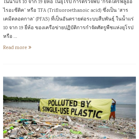
ในน้ำแร่ 10 จาก 19 ยี่ห้อ ในยุโรป การตรวจพบ “กรดไตรฟลูออ
ไรอะซีติค” หรือ TFA (Trifluoroethanoic acid) ซึ่งเป็น “สาร
เคมีตลอดกาล” (PFAS) ที่เป็นอันตรายต่อระบบสืบพันธุ์ ในน้ำแร่
10 จาก 19 ยี่ห้อ ของเครือข่ายปฏิบัติการกำจัดศัตรูพืชแห่งยุโรป
หรือ …
Read more