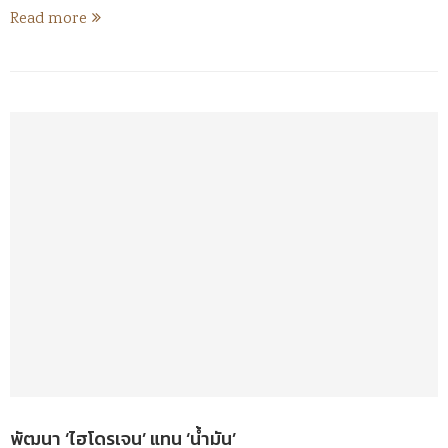
Read more
พัฒนา ‘ไฮโดรเจน’ แทน ‘น้ำมัน’