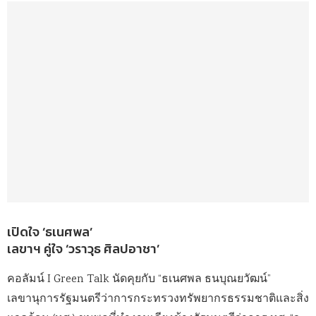
เปิดใจ ‘ธเนศพล’
เลขาฯ คู่ใจ ‘วราวุธ ศิลปอาชา’
คอลัมน์ I Green Talk นัดคุยกับ “ธเนศพล ธนบุณยวัฒน์”
เลขานุการรัฐมนตรีว่าการกระทรวงทรัพยากรธรรมชาติและสิ่ง