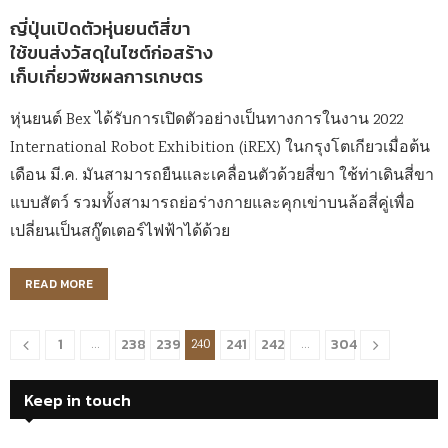
ญี่ปุ่นเปิดตัวหุ่นยนต์สี่ขา
ใช้ขนส่งวัสดุในไซต์ก่อสร้าง
เก็บเกี่ยวพืชผลการเกษตร
หุ่นยนต์ Bex ได้รับการเปิดตัวอย่างเป็นทางการในงาน 2022
International Robot Exhibition (iREX) ในกรุงโตเกียวเมื่อต้น
เดือน มี.ค. มันสามารถยืนและเคลื่อนตัวด้วยสี่ขา ใช้ท่าเดินสี่ขา
แบบสัตว์ รวมทั้งสามารถย่อร่างกายและคุกเข่าบนล้อสี่คู่เพื่อ
เปลี่ยนเป็นสกู๊ตเตอร์ไฟฟ้าได้ด้วย
READ MORE
1
238
239
241
242
304
…
240
…
Keep in touch