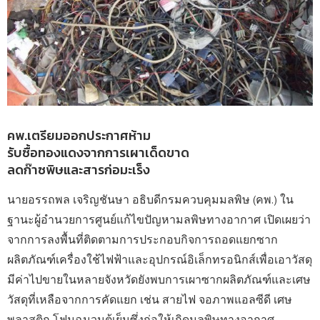
คพ.เตรียมออกประกาศห้าม
รับซื้อทองแดงจากการเผาเด็ดขาด
ลดก๊าซพิษและสารก่อมะเร็ง
นายอรรถพล เจริญชันษา อธิบดีกรมควบคุมมลพิษ (คพ.) ใน
ฐานะผู้อำนวยการศูนย์แก้ไขปัญหามลพิษทางอากาศ เปิดเผยว่า
จากการลงพื้นที่ติดตามการประกอบกิจการถอดแยกซาก
ผลิตภัณฑ์เครื่องใช้ไฟฟ้าและอุปกรณ์อิเล็กทรอนิกส์เพื่อเอาวัสดุ
มีค่าไปขายในหลายจังหวัดยังพบการเผาซากผลิตภัณฑ์และเศษ
วัสดุที่เหลือจากการคัดแยก เช่น สายไฟ จอภาพแอลซีดี เศษ