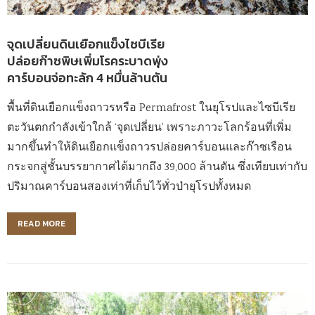
จุดเปลี่ยนดินเยือกแข็งไซบีเรีย
ปล่อยก๊าซพิษเพิ่มโรคระบาดพุ่ง
คาร์บอนจ่อทะลัก 4 หมื่นล้านตัน
พื้นที่ดินเยือกแข็งถาวรหรือ Permafrost ในยุโรปและไซบีเรีย
ตะวันตกกำลังเข้าใกล้ ‘จุดเปลี่ยน’ เพราะภาวะโลกร้อนที่เพิ่ม
มากขึ้นทำให้ดินเยือกแข็งถาวรปล่อยคาร์บอนและก๊าซเรือน
กระจกสู่ชั้นบรรยากาศได้มากถึง 39,000 ล้านตัน ซึ่งเทียบเท่ากับ
ปริมาณคาร์บอนสองเท่าที่เก็บไว้ทั่วป่ายุโรปทั้งหมด
READ MORE