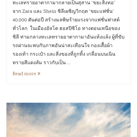
ทะเลทรายอาตากามากลายเป็นสุสาน “ขยะสิ่งทอ”
จาก Zara และ Shein ชิลีเผชิญวิกฤต “ขยะแฟชั่น”
40,000 ตันต่อปี สร้างมลพิษร้ายแรงจากแฟชั่นฟาสต์
ทั่วโลก ในเมืองอัลโต ฮอสปิซิโอ ทางตอนเหนือของ
ชิลี ท่ามกลางทะเลทรายอาตากามาอันแห้งแล้ง ผู้ที่ขับ
รถผ่านจะพบกับภาพอันน่าสะเทือนใจ กองเสื้อผ้า
รองเท้า กระเป๋า และสิ่งของที่ถูกทิ้ง เกลื่อนบนเนิน
ทรายสีแดงส้ม ราวกับเป็น …
Read more