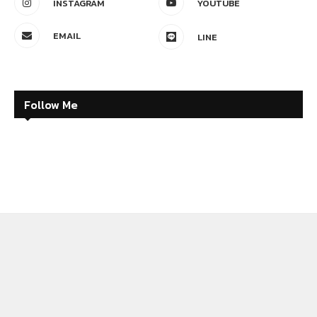
Article
ไนจีเรียนำร่อง ‘RECYCLEPAY’ แก้ปัญหาการ
ศึกษาและขยะล้นเมือง
by
Admin
15 August 2023
0 comment
แม้ว่าการศึกษาจะเป็นสิทธิมนุษยชนขั้นพื้นฐาน แต่
เด็กจำนวนมากในประเทศไนจีเรียโดยเฉพาะเด็กผู้
หญิง ยังไม่สามารถเข้าถึงการศึกษาขั้นพื้นฐานได้
โครงการขยะเพื่อการศึกษา RecyclesPay จึงเกิดขึ้น
เพียงผู้ปกครองนำขวดและกระป๋องพลาสติกมาให้
โรงเรียนเพื่อแลกเป็นค่าเล่าเรียน
Read more