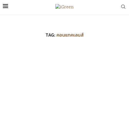
TAG:
คอนแทคเลนส์