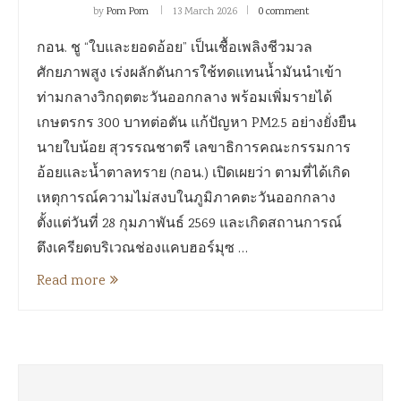
by
Pom Pom
13 March 2026
0 comment
กอน. ชู “ใบและยอดอ้อย” เป็นเชื้อเพลิงชีวมวล
ศักยภาพสูง เร่งผลักดันการใช้ทดแทนน้ำมันนำเข้า
ท่ามกลางวิกฤตตะวันออกกลาง พร้อมเพิ่มรายได้
เกษตรกร 300 บาทต่อตัน แก้ปัญหา PM2.5 อย่างยั่งยืน
นายใบน้อย สุวรรณชาตรี เลขาธิการคณะกรรมการ
อ้อยและน้ำตาลทราย (กอน.) เปิดเผยว่า ตามที่ได้เกิด
เหตุการณ์ความไม่สงบในภูมิภาคตะวันออกกลาง
ตั้งแต่วันที่ 28 กุมภาพันธ์ 2569 และเกิดสถานการณ์
ตึงเครียดบริเวณช่องแคบฮอร์มุซ …
Read more