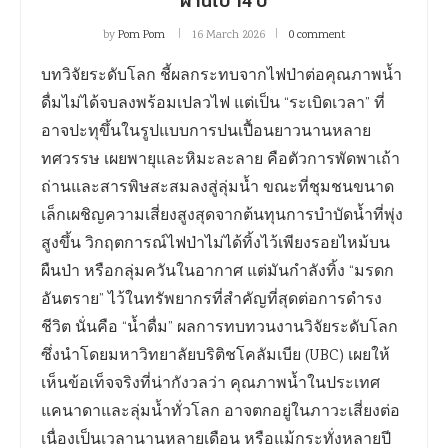
ผ่านไป 14 ปี
by
Pom Pom
16 March 2026
0 comment
บทวิจัยระดับโลก ชี้ผลกระทบจากไฟป่าต่อคุณภาพน้ำ
ดื่มไม่ได้จบลงพร้อมเปลวไฟ แต่เป็น “ระเบิดเวลา” ที่
อาจปะทุขึ้นในรูปแบบการปนเปื้อนยาวนานหลาย
ทศวรรษ เผยพายุและหิมะละลาย คือตัวการพัดพาเถ้า
ถ่านและสารพิษสะสมลงสู่ลุ่มน้ำ ขณะที่ชุมชนขนาด
เล็กเผชิญความเสี่ยงสูงสุดจากต้นทุนการบำบัดน้ำที่พุ่ง
สูงขึ้น วิกฤตการณ์ไฟป่าไม่ได้ทิ้งไว้เพียงรอยไหม้บน
ผืนป่า หรือกลุ่มควันในอากาศ แต่มันกำลังทิ้ง “มรดก
อันตราย” ไว้ในทรัพยากรที่สำคัญที่สุดต่อการดำรง
ชีวิต นั่นคือ “น้ำดื่ม” ผลการทบทวนงานวิจัยระดับโลก
ซึ่งนำโดยมหาวิทยาลัยบริติชโคลัมเบีย (UBC) เผยให้
เห็นข้อเท็จจริงที่น่ากังวลว่า คุณภาพน้ำในประเทศ
แคนาดาและลุ่มน้ำทั่วโลก อาจตกอยู่ในภาวะเสี่ยงต่อ
เนื่องเป็นเวลานานหลายเดือน หรือแม้กระทั่งหลายปี