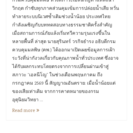
กรมควบคุมมลพิษ ห่วงสภาวะเอลนีโญทำแหล่งน้ำ
วิกฤต กำชับทุกภาคส่วนคุมเข้มการปล่อยน้ำเสีย หวั่น
ทำลายระบบนิเวศซ้ำเติมช่วงน้ำน้อย ประเทศไทย
กำลังเผชิญกับบททดสอบทางธรรมชาติครั้งสำคัญ
เมื่อสถานการณ์ภัยแล้งเริ่มทวีความรุนแรงขึ้นใน
หลายพื้นที่ ล่าสุด นายสุรินทร์ วรกิจธำรง อธิบดีกรม
ควบคุมมลพิษ (คพ.) ได้ออกมาเปิดเผยข้อมูลการเฝ้า
ระวังที่น่ากังวลเกี่ยวกับคุณภาพน้ำทั่วประเทศ ซึ่งอาจ
ได้รับผลกระทบโดยตรงจากการเปลี่ยนผ่านเข้าสู่
สภาวะ “เอลนีโญ” ในช่วงเดือนพฤษภาคม ถึง
กรกฎาคม 2569 นี้ สัญญาณอันตราย: เมื่อน้ำน้อยแต่
ของเสียเท่าเดิม จากการคาดหมายของกรม
อุตุนิยมวิทยา …
Read more