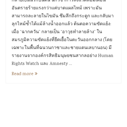
กลายเป็นนรกบนดิน นักวิชาการสิ่งแวดล้อมเตือน
อันตรายร้ายแรงกว่าแค่บาดแผลไหม้ เพราะมัน
สามารถละลายในไขมัน ซึมลึกถึงกระดูก และกลับมา
ลุกไหม้ซ้ำได้แม้ล้างน้ำออกแล้ว ต้นตอความขัดแย้ง:
เมื่อ “ฉากควัน” กลายเป็น “อาวุธทำลายล้าง” ใน
สมรภูมิความขัดแย้งที่ยืดเยื้อในตะวันออกกลาง (โดย
เฉพาะในพื้นที่ฉนวนกาซาและชายแดนเลบานอน) มี
รายงานจากองค์กรสิทธิมนุษยชนสากลอย่าง Human
Rights Watch และ Amnesty …
Read more