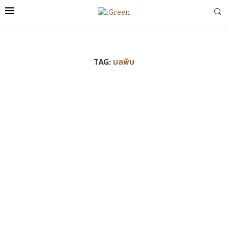
TAG:
มลพิษ