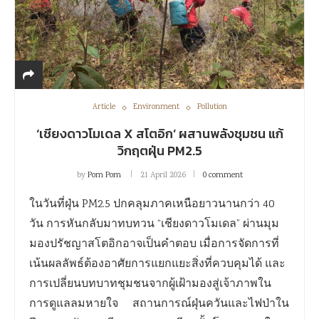
Article
Environment
Pollution
‘เชียงดาวโมเดล X สโตอิก’ ผสานพลังชุมชน แก้
วิกฤตฝุ่น PM2.5
by
Pom Pom
21 April 2026
0 comment
ในวันที่ฝุ่น PM2.5 ปกคลุมภาคเหนือยาวนานกว่า 40
วัน การหันกลับมาทบทวน “เชียงดาวโมเดล” ผ่านมุม
มองปรัชญาสโตอิกอาจเป็นคำตอบ เมื่อการจัดการที่
เน้นผลลัพธ์ต้องอาศัยการแยกแยะสิ่งที่ควบคุมได้ และ
การเปลี่ยนบทบาทชุมชนจากผู้เฝ้ามองสู่เจ้าภาพใน
การดูแลลมหายใจ สถานการณ์ฝุ่นควันและไฟป่าใน