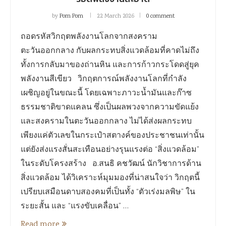
by
Pom Pom
22 March 2026
0 comment
ถอดรหัสวิกฤตพลังงานโลกจากสงคราม
ตะวันออกกลาง กับผลกระทบสิ่งแวดล้อมที่คาดไม่ถึง
ทั้งการกลับมาของถ่านหิน และการก้าวกระโดดสู่ยุค
พลังงานสีเขียว วิกฤตการณ์พลังงานโลกที่กำลัง
เผชิญอยู่ในขณะนี้ โดยเฉพาะภาวะน้ำมันและก๊าซ
ธรรมชาติขาดแคลน ซึ่งเป็นผลพวงจากความขัดแย้ง
และสงครามในตะวันออกกลาง ไม่ได้ส่งผลกระทบ
เพียงแค่ตัวเลขในกระเป๋าสตางค์ของประชาชนเท่านั้น
แต่ยังส่งแรงสั่นสะเทือนอย่างรุนแรงต่อ “สิ่งแวดล้อม”
ในระดับโครงสร้าง อ.สนธิ คชวัฒน์ นักวิชาการด้าน
สิ่งแวดล้อม ได้วิเคราะห์มุมมองที่น่าสนใจว่า วิกฤตนี้
เปรียบเสมือนดาบสองคมที่เป็นทั้ง “ตัวเร่งมลพิษ” ใน
ระยะสั้น และ “แรงขับเคลื่อน” …
Read more