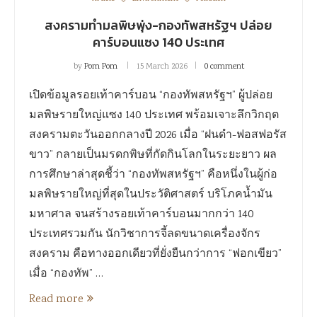
สงครามทำมลพิษพุ่ง-กองทัพสหรัฐฯ ปล่อย
คาร์บอนแซง 140 ประเทศ
by
Pom Pom
15 March 2026
0 comment
เปิดข้อมูลรอยเท้าคาร์บอน “กองทัพสหรัฐฯ” ผู้ปล่อย
มลพิษรายใหญ่แซง 140 ประเทศ พร้อมเจาะลึกวิกฤต
สงครามตะวันออกกลางปี 2026 เมื่อ “ฝนดำ-ฟอสฟอรัส
ขาว” กลายเป็นมรดกพิษที่กัดกินโลกในระยะยาว ผล
การศึกษาล่าสุดชี้ว่า “กองทัพสหรัฐฯ” คือหนึ่งในผู้ก่อ
มลพิษรายใหญ่ที่สุดในประวัติศาสตร์ บริโภคน้ำมัน
มหาศาล จนสร้างรอยเท้าคาร์บอนมากกว่า 140
ประเทศรวมกัน นักวิชาการจี้ลดขนาดเครื่องจักร
สงคราม คือทางออกเดียวที่ยั่งยืนกว่าการ “ฟอกเขียว”
เมื่อ “กองทัพ” …
Read more