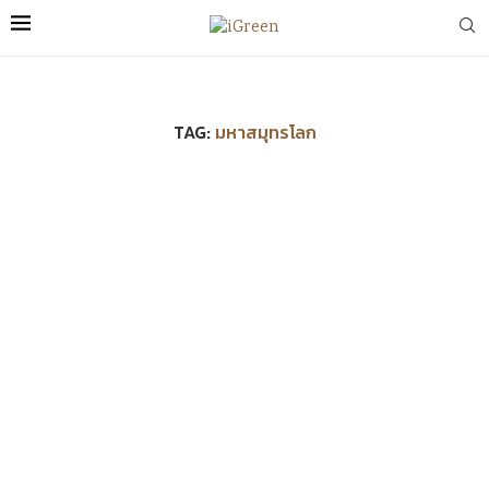
TAG:
มหาสมุทรโลก