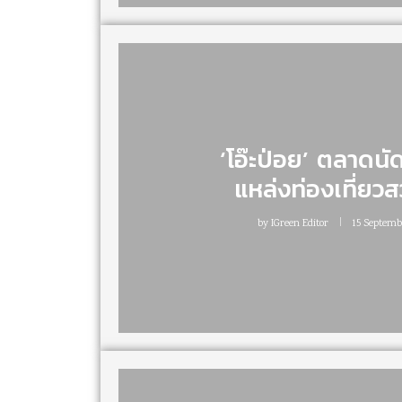
‘โอ๊ะป่อย’ ตลาดนัด
แหล่งท่องเที่ยวส
by
IGreen Editor
15 Septemb