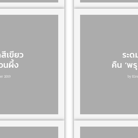
สีเขียว
ระดม
วนผึ้ง
คืน ‘พร
er 2019
by
IGr