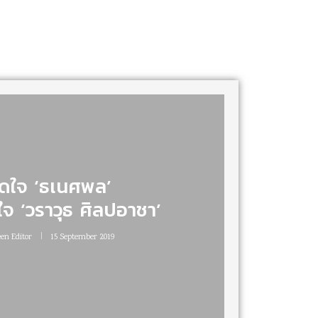
ิดใจ ‘ธเนศพล’
่ใจ ‘วราวุธ ศิลปอาชา’
een Editor
15 September 2019