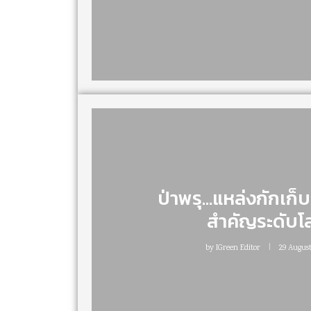
ป่าพรุ…แหล่งกักเก็
สำคัญระดับโ
by
IGreen Editor
29 August