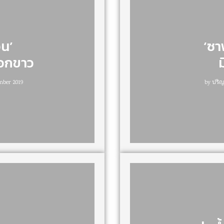
อน’
‘ซา
ฟอกขาว
ม
mber 2019
by
ปริญ