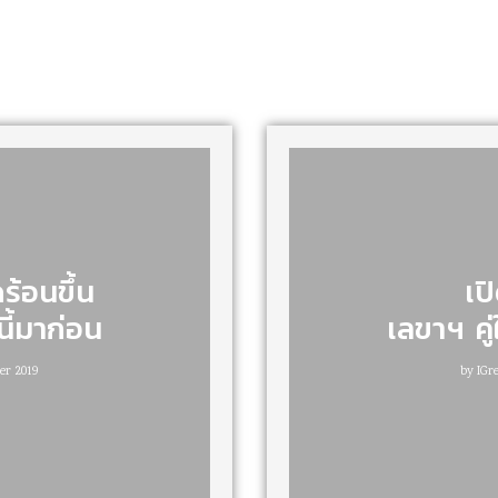
ร้อนขึ้น
เป
ี้มาก่อน
เลขาฯ คู
er 2019
by
IGr