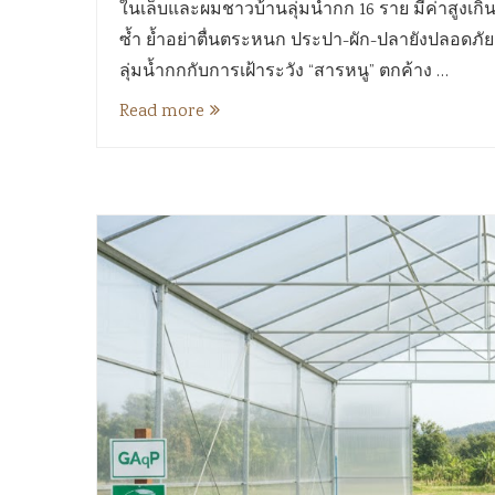
ในเล็บและผมชาวบ้านลุ่มน้ำกก 16 ราย มีค่าสูงเก
ซ้ำ ย้ำอย่าตื่นตระหนก ประปา-ผัก-ปลายังปลอดภัย 
ลุ่มน้ำกกกับการเฝ้าระวัง “สารหนู” ตกค้าง …
Read more