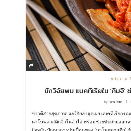
Article
นักวิจัยพบ แบคทีเรียใน ‘กิมจ
by
Pom Pom
ข่าวดีสายสุขภาพ! ผลวิจัยล่าสุดเผย แบคทีเรียกรด
นาโนพลาสติกจิ๋วในลำไส้ พร้อมช่วยขับถ่ายออก
ปัจจุบัน ปัญหาการปนเปื้อนของ “นาโนพลาสติก” (Na