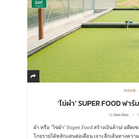
Article
‘ไข่ผำ’ SUPER FOOD ฟาร
by
Pom Pom
3
ผำ หรือ “ไข่ผำ” Super Food สร้างเงินล้าน! อดีต
โกยรายได้หลักแสนต่อเดือน เจาะลึกเส้นทางความสำ