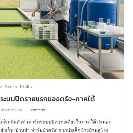
Food
Health
์มระบบปิดรายแรกของตรัง-ภาคใต้
1 January 2026
0 comment
เซลล์รถผันตัวทำฟาร์มระบบปิดแห่งเดียวในภาคใต้ ส่งนอก
เร็จ “บ้านผำ ฟาร์มผำตรัง” จากบ่อเล็กข้างบ้านสู่โรง