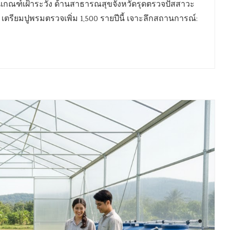
ินเกณฑ์เฝ้าระวัง ด้านสาธารณสุขจังหวัดรุดตรวจปัสสาวะ
เตรียมปูพรมตรวจเพิ่ม 1,500 รายปีนี้ เจาะลึกสถานการณ์: