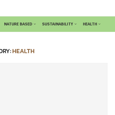
NATURE BASED
SUSTAINABILITY
HEALTH
ORY:
HEALTH