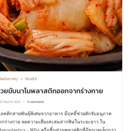
Biodiversity
Health
ิ’ ช่วยขับนาโนพลาสติกออกจากร่างกาย
29 March 2026
0 comment
แลคติกสายพันธุ์พิเศษจากอาหาร มีฤทธิ์ช่วยดักจับอนุภาค
จากร่างกาย ลดความเสี่ยงสะสมสารพิษในระยะยาว ใน
noplastics – NPs) หรือชิ้นส่วนพลาสติกที่มีขนาดเล็กกว่า