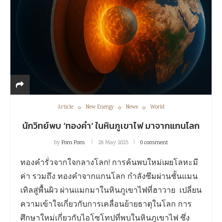
Article
New Energy
News
World
นักวิทย์พบ ‘ทองคำ’ ในหินภูเขาไฟ มาจากแกนโลก
by
Pom Pom
28 May 2025
0 comment
ทองคำรั่วจากใจกลางโลก! การค้นพบใหม่เผยโลหะมี
ค่า รวมถึง ทองคำจากแกนโลก กำลังซึมผ่านชั้นแมน
เทิลสู่พื้นผิว ผ่านแมกมาในหินภูเขาไฟที่ฮาวาย เปลี่ยน
ความเข้าใจเกี่ยวกับการเคลื่อนย้ายธาตุในโลก การ
ศึกษาใหม่เกี่ยวกับไอโซโทปที่พบในหินภูเขาไฟ ซึ่ง