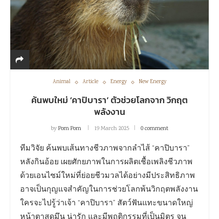
Animal
Article
Energy
New Energy
ค้นพบใหม่ ‘คาปิบารา’ ตัวช่วยโลกจาก วิกฤต
พลังงาน
by
Pom Pom
19 March 2025
0 comment
ทีมวิจัย ค้นพบเส้นทางชีวภาพจากลำไส้ “คาปิบารา”
หลังกินอ้อย เผยศักยภาพในการผลิตเชื้อเพลิงชีวภาพ
ด้วยเอนไซม์ใหม่ที่ย่อยชีวมวลได้อย่างมีประสิทธิภาพ
อาจเป็นกุญแจสำคัญในการช่วยโลกพ้นวิกฤตพลังงาน
ใครจะไปรู้ว่าเจ้า “คาปิบารา” สัตว์ฟันแทะขนาดใหญ่
หน้าตาสุดมึน น่ารัก และมีพฤติกรรมที่เป็นมิตร จน