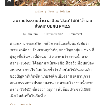
Article
News
Pollution
สมาคมโรงงานน้ำตาล ป้อง ‘อ้อย’ ไม่ใช่ ‘จำเลย
สังคม’ ปมฝุ่น PM2.5
by
Pom Pom
9 December 2025
0 comment
ท่ามกลางกระแสวิพากษ์วิจารณ์และตั้งข้อสงสัยว่า
“การเผาอ้อย” เป็นสาเหตุสำคัญของปัญหาฝุ่น PM2.5 ที่
พุ่งสูงขึ้นในช่วงที่ผ่านมา 3 สมาคมโรงงานน้ำตาล
ทราย (TSMC) ได้ออกมาเปิดเผยข้อเท็จจริงเพื่อปกป้อง
เกษตรกรชาวไร่อ้อย โดยย้ำว่า อ้อยไม่ใช่ต้นตอหลัก
ของปัญหาที่เกิดขึ้น นายรังสิต เฮียงราช เลขานุการ
คณะกรรมการประสานงาน 3 สมาคมโรงงานน้ำตาล
ทราย (TSMC) ชี้แจงว่า ฤดูการหีบอ้อยประจำปี 2568
เพิ่งเริ่มต้นขึ้นในวันที่ 2 …
Read more