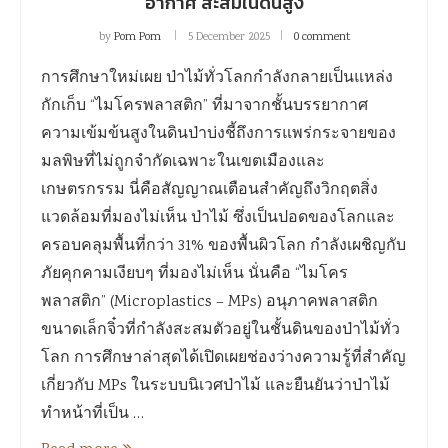
อากาศ สะสมในดินสูง
by
Pom Pom
5 December 2025
0 comment
การศึกษาใหม่เผย ป่าไม้ทั่วโลกกำลังกลายเป็นแหล่ง
กักเก็บ “ไมโครพลาสติก” ที่มาจากชั้นบรรยากาศ
ความเข้มข้นสูงในดินป่าบ่งชี้ถึงการแพร่กระจายของ
มลพิษที่ไม่ถูกจำกัดเฉพาะในเขตเมืองและ
เกษตรกรรม นี่คือสัญญาณเตือนสำคัญถึงวิกฤตสิ่ง
แวดล้อมที่มองไม่เห็น ป่าไม้ ซึ่งเป็นปอดของโลกและ
ครอบคลุมพื้นที่กว่า 31% ของพื้นผิวโลก กำลังเผชิญกับ
ภัยคุกคามเงียบๆ ที่มองไม่เห็น นั่นคือ “ไมโคร
พลาสติก” (Microplastics – MPs) อนุภาคพลาสติก
ขนาดเล็กจิ๋วที่กำลังสะสมตัวอยู่ในชั้นดินของป่าไม้ทั่ว
โลก การศึกษาล่าสุดได้เปิดเผยช่องว่างความรู้ที่สำคัญ
เกี่ยวกับ MPs ในระบบนิเวศป่าไม้ และยืนยันว่าป่าไม้
ทำหน้าที่เป็น …