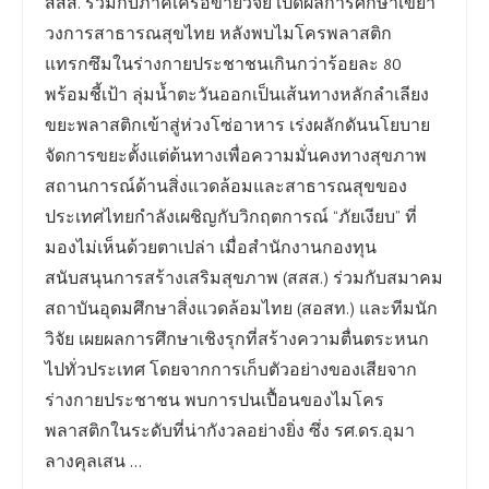
สสส. ร่วมกับภาคีเครือข่ายวิจัย เปิดผลการศึกษาเขย่า
วงการสาธารณสุขไทย หลังพบไมโครพลาสติก
แทรกซึมในร่างกายประชาชนเกินกว่าร้อยละ 80
พร้อมชี้เป้า ลุ่มน้ำตะวันออกเป็นเส้นทางหลักลำเลียง
ขยะพลาสติกเข้าสู่ห่วงโซ่อาหาร เร่งผลักดันนโยบาย
จัดการขยะตั้งแต่ต้นทางเพื่อความมั่นคงทางสุขภาพ
สถานการณ์ด้านสิ่งแวดล้อมและสาธารณสุขของ
ประเทศไทยกำลังเผชิญกับวิกฤตการณ์ “ภัยเงียบ” ที่
มองไม่เห็นด้วยตาเปล่า เมื่อสำนักงานกองทุน
สนับสนุนการสร้างเสริมสุขภาพ (สสส.) ร่วมกับสมาคม
สถาบันอุดมศึกษาสิ่งแวดล้อมไทย (สอสท.) และทีมนัก
วิจัย เผยผลการศึกษาเชิงรุกที่สร้างความตื่นตระหนก
ไปทั่วประเทศ โดยจากการเก็บตัวอย่างของเสียจาก
ร่างกายประชาชน พบการปนเปื้อนของไมโคร
พลาสติกในระดับที่น่ากังวลอย่างยิ่ง ซึ่ง รศ.ดร.อุมา
ลางคุลเสน …