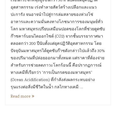
เรือนกระจกที่พุ่งสูงขึ้นกว่า 30% นับตั้งแต่ยุคปฏิวัติ
อุตสาหกรรม เร่งทำลายสัตว์สร้างเปลือกและแนว
ปะการัง จนอาจนำไปสู่การล่มสลายของห่วงโซ่
อาหารและความมั่นคงทางโภชนาการของมนุษย์ทั่ว
โลก มหาสมุทรเปรียบเสมือนปอดของโลกที่ช่วยดูดซับ
ก๊าซคาร์บอนไดออกไซด์ (CO2) จากชั้นบรรยากาศมา
ตลอดกว่า 200 ปีนับตั้งแต่ยุคปฏิวัติอุตสาหกรรม โดย
ปัจจุบันมหาสมุทรได้ดูดซับก๊าซดังกล่าวไปแล้วถึง 30%
ของปริมาณที่ปล่อยออกมาทั้งหมด แต่ราคาที่ต้องจ่าย
สำหรับการช่วยลดภาวะโลกร้อนนี้ คือปรากฏการณ์
ทางเคมีที่เรียกว่า “การเป็นกรดของมหาสมุทร”
(Ocean Acidification) ที่กำลังส่งผลกระทบอย่าง
รุนแรงต่อสิ่งมีชีวิตในน้ำ กลไกทางเคมี: …
Read more