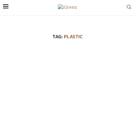
TAG:
PLASTIC