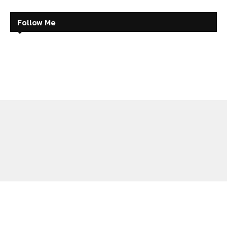
Follow Me