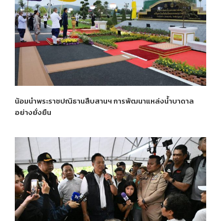
น้อมนำพระราชปณิธานสืบสานฯ การพัฒนาแหล่งน้ำบาดาล
อย่างยั่งยืน