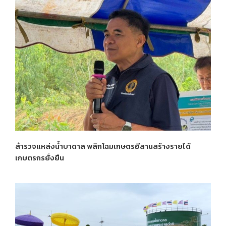
สำรวจแหล่งน้ำบาดาล พลิกโฉมเกษตรอีสานสร้างรายได้
เกษตรกรยั่งยืน