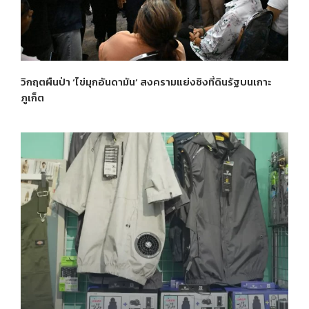
วิกฤตผืนป่า ‘ไข่มุกอันดามัน’ สงครามแย่งชิงที่ดินรัฐบนเกาะ
ภูเก็ต