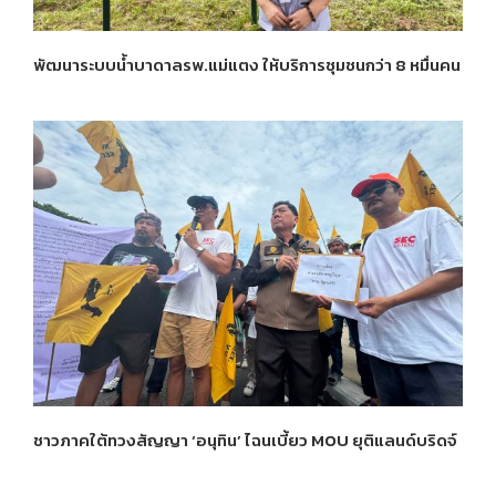
พัฒนาระบบน้ำบาดาลรพ.แม่แตง ให้บริการชุมชนกว่า 8 หมื่นคน
ชาวภาคใต้ทวงสัญญา ‘อนุทิน’ ไฉนเบี้ยว MOU ยุติแลนด์บริดจ์