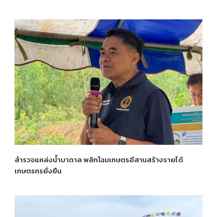
สำรวจแหล่งน้ำบาดาล พลิกโฉมเกษตรอีสานสร้างรายได้
เกษตรกรยั่งยืน