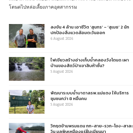
โตนดไปหล่อเลี้ยงภาคอุตสากรรม
ลงขัน 4 ล้าน เอาชีวิต ‘สุนทร’ – ‘สุเมธ’ 2 นัก
ปกป้องสิ่งแวดล้อมตะวันออก
6 August 2026
ไฟเขียวสร้างอ่างเก็บน้ำคลองวังโตนด เผา
บ้านของสัตว์ป่าเขาสิบห้าชั้น?
5 August 2026
พัฒนาระบบน้ำบาดาลรพ.แม่แตง ให้บริการ
ชุมชนกว่า 8 หมื่นคน
5 August 2026
วิกฤตข้ามพรมแดน กก-สาย-รวก-โขง-สาละ
วิน มลพิษเหมืองแร่ฝั่งเมียนมา