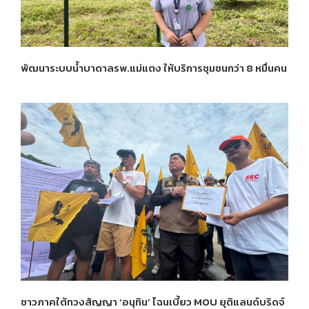
พัฒนาระบบน้ำบาดาลรพ.แม่แตง ให้บริการชุมชนกว่า 8 หมื่นคน
ชาวภาคใต้ทวงสัญญา ‘อนุทิน’ ไฉนเบี้ยว MOU ยุติแลนด์บริดจ์