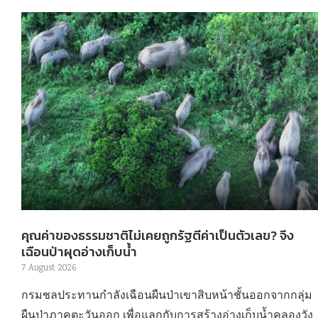
คุณค่าของธรรมชาติไม่เคยถูกรัฐตีค่าเป็นตัวเลข? จึง
เฉือนป่าผุดอ่างเก็บน้ำ
7 August 2026
กรมชลประทานกำลังเฉือนผืนป่าเขาสิบหน้าชั้นออกจากกลุ่ม
ผืนป่าภาคตะวันออก เพื่อแลกกับการสร้างอ่างเก็บน้ำคลองวัง