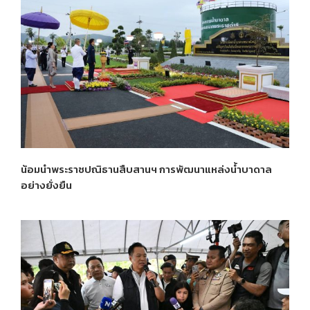
น้อมนำพระราชปณิธานสืบสานฯ การพัฒนาแหล่งน้ำบาดาล
อย่างยั่งยืน