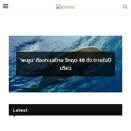
‘พะยูน’ ท้องทะเลไทย วิกฤต 48 ตัว ตายในปี
เดียว
Latest