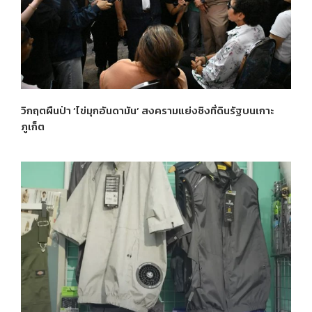
วิกฤตผืนป่า ‘ไข่มุกอันดามัน’ สงครามแย่งชิงที่ดินรัฐบนเกาะ
ภูเก็ต