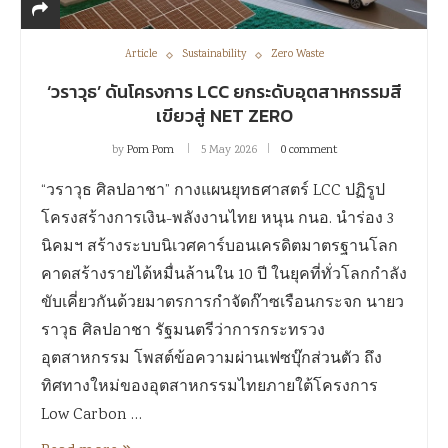
Article
Sustainability
Zero Waste
‘วราวุธ’ ดันโครงการ LCC ยกระดับอุตสาหกรรมสี
เขียวสู่ NET ZERO
by
Pom Pom
5 May 2026
0 comment
“วราวุธ ศิลปอาชา” กางแผนยุทธศาสตร์ LCC ปฏิรูป
โครงสร้างการเงิน-พลังงานไทย หนุน กนอ. นำร่อง 3
นิคมฯ สร้างระบบนิเวศคาร์บอนเครดิตมาตรฐานโลก
คาดสร้างรายได้หมื่นล้านใน 10 ปี ในยุคที่ทั่วโลกกำลัง
ขับเคี่ยวกันด้วยมาตรการกำจัดก๊าซเรือนกระจก นายว
ราวุธ ศิลปอาชา รัฐมนตรีว่าการกระทรวง
อุตสาหกรรม โพสต์ข้อความผ่านเฟซบุ๊กส่วนตัว ถึง
ทิศทางใหม่ของอุตสาหกรรมไทยภายใต้โครงการ
Low Carbon …