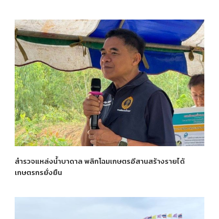
สำรวจแหล่งน้ำบาดาล พลิกโฉมเกษตรอีสานสร้างรายได้
เกษตรกรยั่งยืน