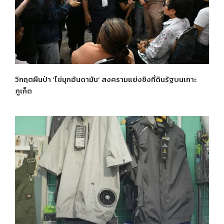
วิกฤตผืนป่า ‘ไข่มุกอันดามัน’ สงครามแย่งชิงที่ดินรัฐบนเกาะ
ภูเก็ต