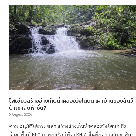
ไฟเขียวสร้างอ่างเก็บน้ำคลองวังโตนด เผาบ้านของสัตว์
ป่าเขาสิบห้าชั้น?
5 August 2026
ครม.อนุมัติให้กรมชลฯ สร้างอ่างเก็บน้ำคลองวังโตนด ดึง
น้ำลงพื้นที่ EEC ภาคอนุรักษ์ท้วง EHIA พื้นที่อุทยานฯ เขาสิบ