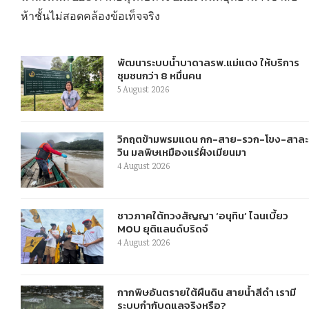
ห้าชั้นไม่สอดคล้องข้อเท็จจริง
พัฒนาระบบน้ำบาดาลรพ.แม่แตง ให้บริการ
ชุมชนกว่า 8 หมื่นคน
5 August 2026
วิกฤตข้ามพรมแดน กก-สาย-รวก-โขง-สาละ
วิน มลพิษเหมืองแร่ฝั่งเมียนมา
4 August 2026
ชาวภาคใต้ทวงสัญญา ‘อนุทิน’ ไฉนเบี้ยว
MOU ยุติแลนด์บริดจ์
4 August 2026
กากพิษอันตรายใต้ผืนดิน สายน้ำสีดำ เรามี
ระบบกำกับดูแลจริงหรือ?