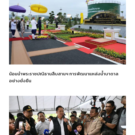
น้อมนำพระราชปณิธานสืบสานฯ การพัฒนาแหล่งน้ำบาดาล
อย่างยั่งยืน