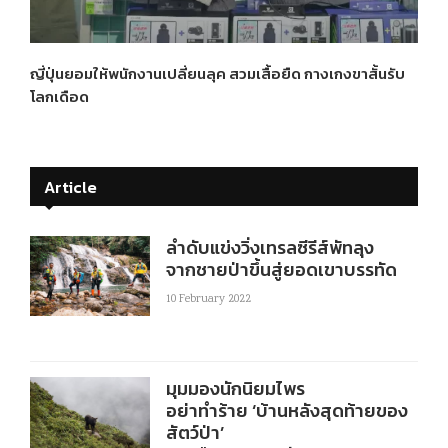
ญี่ปุ่นยอมให้พนักงานเปลี่ยนลุค สวมเสื้อยืด กางเกงขาสั้นรับ
โลกเดือด
Article
ลำดับแข่งวิ่งเทรลซีรีส์พัทลุง
จากชายป่าขึ้นสู่ยอดเขาบรรทัด
10 February 2022
มุมมองนักนิยมไพร
อย่าทำร้าย ‘บ้านหลังสุดท้ายของ
สัตว์ป่า’