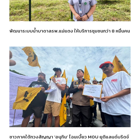
พัฒนาระบบน้ำบาดาลรพ.แม่แตง ให้บริการชุมชนกว่า 8 หมื่นคน
ชาวภาคใต้ทวงสัญญา ‘อนุทิน’ ไฉนเบี้ยว MOU ยุติแลนด์บริดจ์