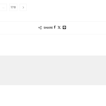
178
…
SHARE