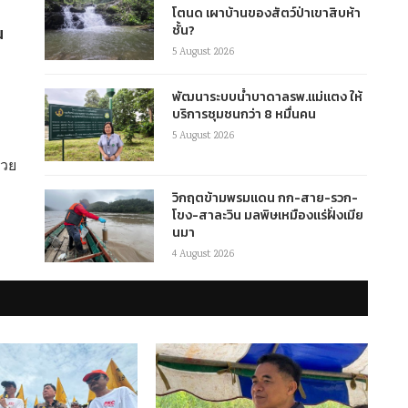
โตนด เผาบ้านของสัตว์ป่าเขาสิบห้า
น
ชั้น?
5 August 2026
พัฒนาระบบน้ำบาดาลรพ.แม่แตง ให้
บริการชุมชนกว่า 8 หมื่นคน
5 August 2026
่วย
วิกฤตข้ามพรมแดน กก-สาย-รวก-
โขง-สาละวิน มลพิษเหมืองแร่ฝั่งเมีย
นมา
4 August 2026