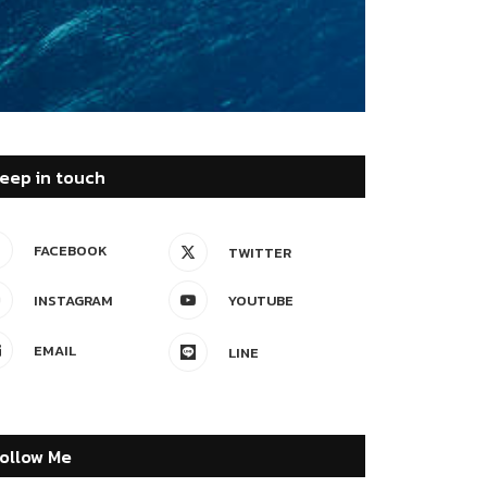
eep in touch
FACEBOOK
TWITTER
INSTAGRAM
YOUTUBE
EMAIL
LINE
ollow Me