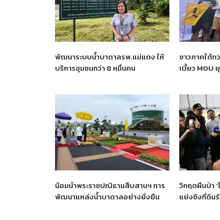
พัฒนาระบบน้ำบาดาลรพ.แม่แตง ให้
ชาวภาคใต้ทว
บริการชุมชนกว่า 8 หมื่นคน
เบี้ยว MOU ย
น้อมนำพระราชปณิธานสืบสานฯ การ
วิกฤตผืนป่า 
พัฒนาแหล่งน้ำบาดาลอย่างยั่งยืน
แย่งชิงที่ดิน