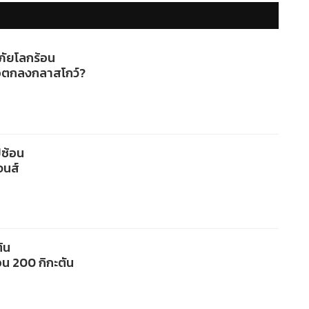
ภัยโลกร้อน
ข้อตกลงกลาสโกว์?
ีซ้อน
จนส์
ต้น
อน 200 กิกะตัน