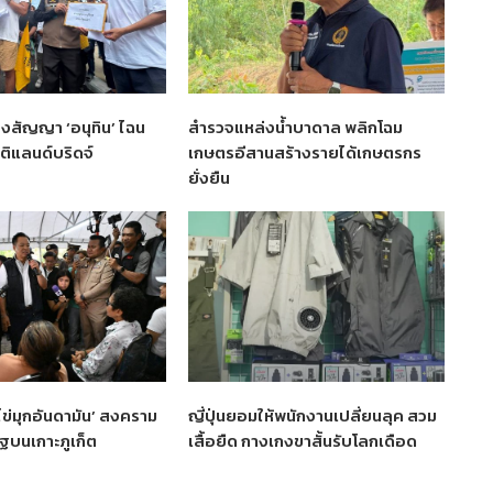
งสัญญา ‘อนุทิน’ ไฉน
สำรวจแหล่งน้ำบาดาล พลิกโฉม
ุติแลนด์บริดจ์
เกษตรอีสานสร้างรายได้เกษตรกร
ยั่งยืน
‘ไข่มุกอันดามัน’ สงคราม
ญี่ปุ่นยอมให้พนักงานเปลี่ยนลุค สวม
รัฐบนเกาะภูเก็ต
เสื้อยืด กางเกงขาสั้นรับโลกเดือด