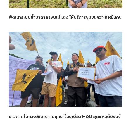
พัฒนาระบบน้ำบาดาลรพ.แม่แตง ให้บริการชุมชนกว่า 8 หมื่นคน
ชาวภาคใต้ทวงสัญญา ‘อนุทิน’ ไฉนเบี้ยว MOU ยุติแลนด์บริดจ์