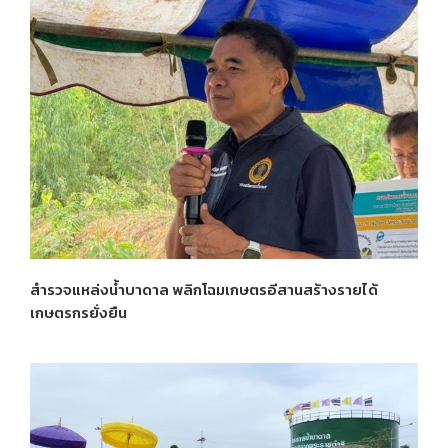
สำรวจแหล่งน้ำบาดาล พลิกโฉมเกษตรอีสานสร้างรายได้
เกษตรกรยั่งยืน