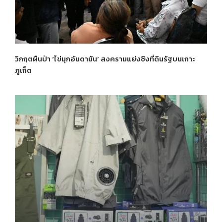
วิกฤตผืนป่า ‘ไข่มุกอันดามัน’ สงครามแย่งชิงที่ดินรัฐบนเกาะ
ภูเก็ต