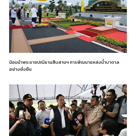
น้อมนำพระราชปณิธานสืบสานฯ การพัฒนาแหล่งน้ำบาดาล
อย่างยั่งยืน