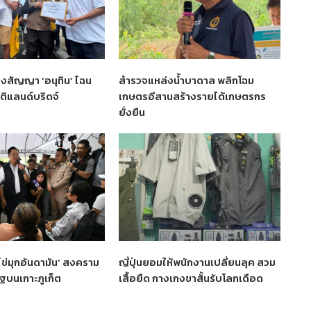
งสัญญา ‘อนุทิน’ ไฉน
สำรวจแหล่งน้ำบาดาล พลิกโฉม
ุติแลนด์บริดจ์
เกษตรอีสานสร้างรายได้เกษตรกร
ยั่งยืน
‘ไข่มุกอันดามัน’ สงคราม
ญี่ปุ่นยอมให้พนักงานเปลี่ยนลุค สวม
รัฐบนเกาะภูเก็ต
เสื้อยืด กางเกงขาสั้นรับโลกเดือด