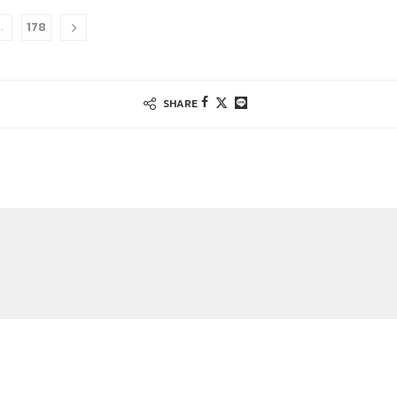
178
…
SHARE