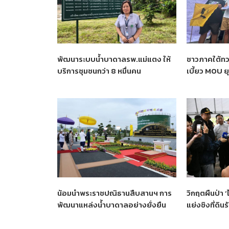
พัฒนาระบบน้ำบาดาลรพ.แม่แตง ให้
ชาวภาคใต้ทว
บริการชุมชนกว่า 8 หมื่นคน
เบี้ยว MOU ย
น้อมนำพระราชปณิธานสืบสานฯ การ
วิกฤตผืนป่า 
พัฒนาแหล่งน้ำบาดาลอย่างยั่งยืน
แย่งชิงที่ดิน