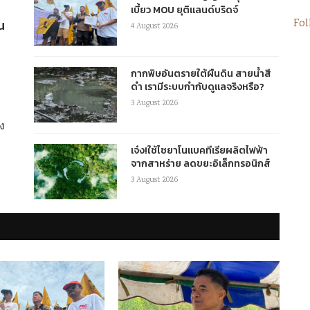
เบี้ยว MOU ยุติแลนด์บริดจ์
น
Fol
4 August 2026
กากพิษอันตรายใต้ผืนดิน สายน้ำสี
ดำ เรามีระบบกำกับดูแลจริงหรือ?
3 August 2026
ิง
เจ๋ง!ใช้ไซยาโนแบคทีเรียผลิตไฟฟ้า
จากสาหร่าย ลดขยะอิเล็กทรอนิกส์
3 August 2026