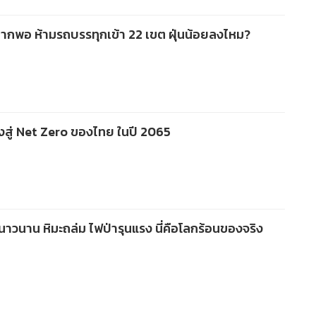
่มากพอ ห้ามรถบรรทุกเข้า 22 เขต ฝุ่นน้อยลงไหม?
างสู่ Net Zero ของไทย ในปี 2065
าวนาน หิมะถล่ม ไฟป่ารุนแรง นี่คือโลกร้อนของจริง