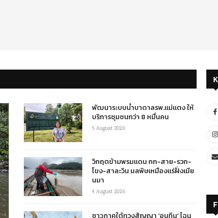
K
พัฒนาระบบน้ำบาดาลรพ.แม่แตง ให้
บริการชุมชนกว่า 8 หมื่นคน
5 August 2026
วิกฤตข้ามพรมแดน กก-สาย-รวก-
โขง-สาละวิน มลพิษเหมืองแร่ฝั่งเมีย
นมา
4 August 2026
F
ชาวภาคใต้ทวงสัญญา ‘อนุทิน’ ไฉน